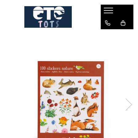
CĂRUCIOARE & SCAUNE AUTO
cărucioare YOYO
cărucioare NUNA
cărucioare U-GROW
scaune auto pentru avion
accesorii cărucioare
accesorii scaun auto
accesorii scaun avion