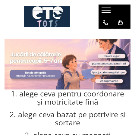
CĂRUCIOARE & SCAUNE AUTO
cărucioare YOYO
cărucioare NUNA
cărucioare U-GROW
scaune auto pentru avion
accesorii cărucioare
accesorii scaun auto
accesorii scaun avion
1. alege ceva pentru coordonare
și motricitate fină
2. alege ceva bazat pe potrivire și
sortare