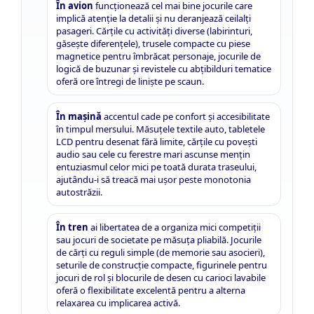
În avion
funcționează cel mai bine jocurile care
implică atenție la detalii și nu deranjează ceilalți
pasageri. Cărțile cu activități diverse (labirinturi,
găsește diferențele), trusele compacte cu piese
magnetice pentru îmbrăcat personaje, jocurile de
logică de buzunar și revistele cu abțibilduri tematice
oferă ore întregi de liniște pe scaun.
În mașină
accentul cade pe confort și accesibilitate
în timpul mersului. Măsuțele textile auto, tabletele
LCD pentru desenat fără limite, cărțile cu povești
audio sau cele cu ferestre mari ascunse mențin
entuziasmul celor mici pe toată durata traseului,
ajutându-i să treacă mai ușor peste monotonia
autostrăzii.
În tren
ai libertatea de a organiza mici competiții
sau jocuri de societate pe măsuța pliabilă. Jocurile
de cărți cu reguli simple (de memorie sau asocieri),
seturile de construcție compacte, figurinele pentru
jocuri de rol și blocurile de desen cu carioci lavabile
oferă o flexibilitate excelentă pentru a alterna
relaxarea cu implicarea activă.