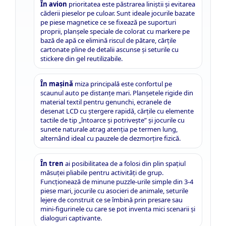
În avion
prioritatea este păstrarea liniștii și evitarea
căderii pieselor pe culoar. Sunt ideale jocurile bazate
pe piese magnetice ce se fixează pe suporturi
proprii, planșele speciale de colorat cu markere pe
bază de apă ce elimină riscul de pătare, cărțile
cartonate pline de detalii ascunse și seturile cu
stickere din gel reutilizabile.
În mașină
miza principală este confortul pe
scaunul auto pe distanțe mari. Planșetele rigide din
material textil pentru genunchi, ecranele de
desenat LCD cu ștergere rapidă, cărțile cu elemente
tactile de tip „întoarce și potrivește” și jocurile cu
sunete naturale atrag atenția pe termen lung,
alternând ideal cu pauzele de dezmorțire fizică.
În tren
ai posibilitatea de a folosi din plin spațiul
măsuței pliabile pentru activități de grup.
Funcționează de minune puzzle-urile simple din 3-4
piese mari, jocurile cu asocieri de animale, seturile
lejere de construit ce se îmbină prin presare sau
mini-figurinele cu care se pot inventa mici scenarii și
dialoguri captivante.