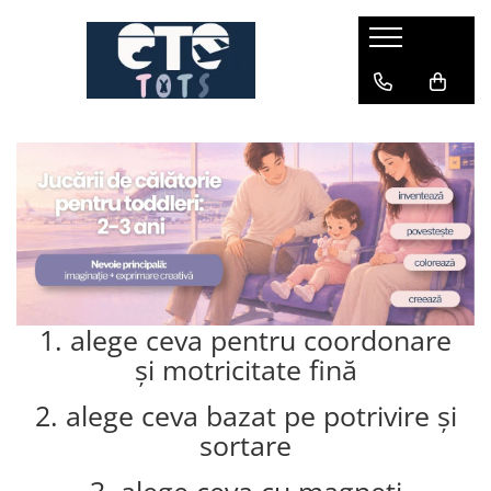
CĂRUCIOARE & SCAUNE AUTO
cărucioare YOYO
cărucioare NUNA
cărucioare U-GROW
scaune auto pentru avion
accesorii cărucioare
accesorii scaun auto
accesorii scaun avion
1. alege ceva pentru coordonare
și motricitate fină
2. alege ceva bazat pe potrivire și
sortare