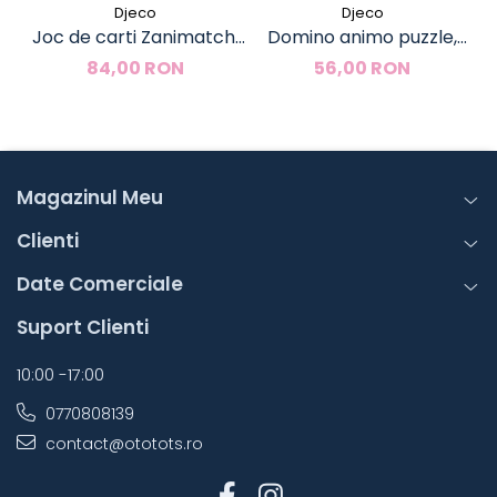
Djeco
Djeco
Joc de carti Zanimatch,
Domino animo puzzle,
Djeco
Djeco
84,00 RON
56,00 RON
Magazinul Meu
Clienti
Date Comerciale
Suport Clienti
10:00 -17:00
0770808139
contact@ototots.ro