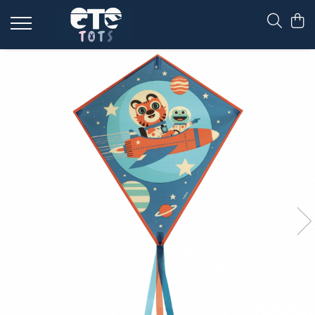
CĂRUCIOARE & SCAUNE AUTO
cărucioare YOYO
cărucioare NUNA
cărucioare U-GROW
scaune auto pentru avion
accesorii cărucioare
accesorii scaun auto
accesorii scaun avion