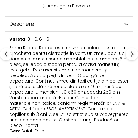
Adauga la Favorite
Descriere
Varsta:
3 - 6, 6 - 9
Zmeu Rocket Rocket este un zmeu colorat ilustrat cu
o racheta pentru distracție în vânt. Un zmeu pop-up
care este foarte ușor de asamblat: se asamblează o
piesă, se leagă o sfoară pentru a atașa mânerul și
este gata! Este ușor și simplu de manevrat și
decolează cât clipești din ochi O pungă de
depozitare. Conținut: zmeu din texil cu tije din poliester
și fibră de sticlă, mâner cu sfoara de 40 m, husă de
depozitare. Dimensiuni: 70 x 60 cm, coada 250 cm.
Vârsta recomandată: + 5 ani. Confecționat din
materiale non-toxice, conform reglementărilor EN71 &
ASTM. Certificare FSC®. AVERTISMENT: Contraindicat
copiilor sub 3 ani. A se utiliza strict sub supravegherea
unei persoane adulte. Conține fir lung. Producător:
Djeco, Franța
Gen:
Baiat, Fata