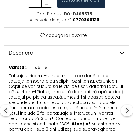
ADAUGA IN COS
Cod Produs:
BO-DJ09575
Ai nevoie de ajutor?
0770808139
Adauga la Favorite
Descriere
Varsta:
3 - 6, 6 - 9
Tatuaje Unicorni – un set magic de două foi de
tatuaje temporare cu sclipiri roz și tematică unicorn.
Copiii se vor bucura să le aplice ușor, datorită faptului
că sunt pre-tăiate și necesită doar puțină apă. Aplicați
tatuajul pe pielea uscată, umeziți-l și apăsați câteva
secunde pentru un rezultat spectaculos. Tatuajele
sunt dermatologic testate și strălucesc în întuneric.
Setul include 2 foi de tatuaje și instrucțiuni. Vârsta
recomandată: 3 ani+. Confecționate din materiale
non-toxice și certificate FSC®.
Atenție!
Nu este potrivit
pentru copiii sub 3 ani. Utilizați sub supravegherea