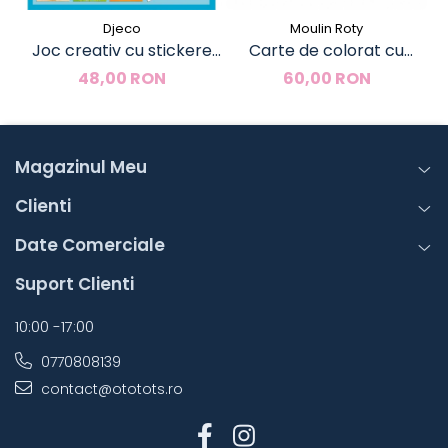
Djeco
Moulin Roty
Joc creativ cu stickere
Carte de colorat cu
Creeaza animale, Djeco
stickere Cartea
48,00 RON
60,00 RON
Gradinarului, Moulin Roty
Magazinul Meu
Clienti
Date Comerciale
Suport Clienti
10:00 -17:00
0770808139
contact@ototots.ro