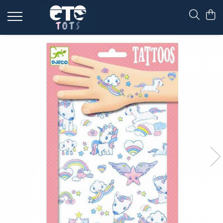
CĂRUCIOARE & SCAUNE AUTO
cărucioare YOYO
cărucioare NUNA
cărucioare U-GROW
scaune auto pentru avion
accesorii cărucioare
accesorii scaun auto
accesorii scaun avion