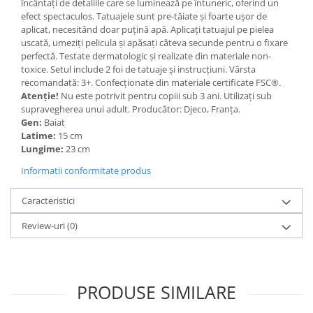
încântați de detaliile care se luminează pe întuneric, oferind un
efect spectaculos. Tatuajele sunt pre-tăiate și foarte ușor de
aplicat, necesitând doar puțină apă. Aplicați tatuajul pe pielea
uscată, umeziți pelicula și apăsați câteva secunde pentru o fixare
perfectă. Testate dermatologic și realizate din materiale non-
toxice. Setul include 2 foi de tatuaje și instrucțiuni. Vârsta
recomandată: 3+. Confecționate din materiale certificate FSC®.
Atenție!
Nu este potrivit pentru copiii sub 3 ani. Utilizați sub
supravegherea unui adult. Producător: Djeco, Franța.
Gen:
Baiat
Latime:
15 cm
Lungime:
23 cm
Informatii conformitate produs
Caracteristici
Review-uri
(0)
PRODUSE SIMILARE