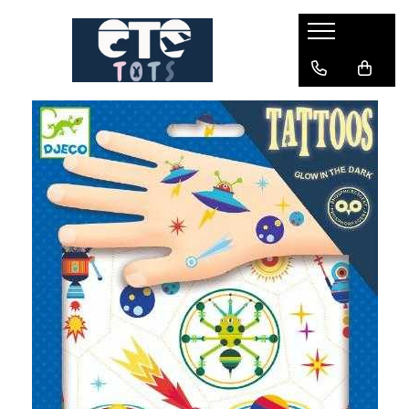
CĂRUCIOARE & SCAUNE AUTO
cărucioare YOYO
cărucioare NUNA
cărucioare U-GROW
scaune auto pentru avion
accesorii cărucioare
accesorii scaun auto
accesorii scaun avion