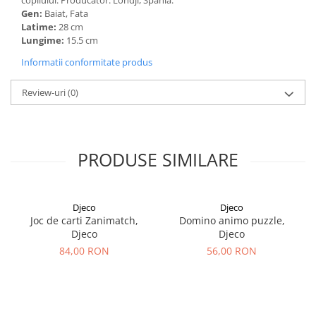
copilului. Producător: Londji, Spania.
Gen:
Baiat, Fata
Latime:
28 cm
Lungime:
15.5 cm
Informatii conformitate produs
Review-uri
(0)
PRODUSE SIMILARE
Djeco
Djeco
Joc de carti Zanimatch,
Domino animo puzzle,
Djeco
Djeco
84,00 RON
56,00 RON