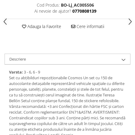
Cod Produs:
BO-Lj_AC005S06
Ai nevoie de ajutor?
0770808139
Adauga la Favorite
Cere informatii
Descriere
Varsta:
3 - 6, 6 - 9
Set cu abțibilduri repoziționabile Cosmos Un set cu 150 de
autocolante detașabile reprezentând vehicule spațiale cu diferite
personaje, sateliți, planete, constelații și stele de tot felul, pentru
ca tu să construiești cerul imaginat de tine. Ilustrație Teresa
Bellón Setul conține planșe fundal, 150 de stickere refolosibile.
Vârsta recomandată: +3 ani Confecționat din hârtie FSC și carton
reciclat. Conform reglementarilor EN71&ASTM. AVERTISMENT:
Contraindicat copiilor sub 3 ani. Conține părți mici. Se recomandă
supravegherea copilului de către un adult în timpul jocului. Citiți
cu atenție eticheta produsului înainte de a înmâna jucăria