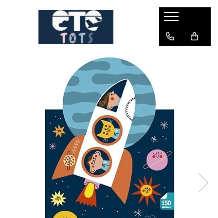
CĂRUCIOARE & SCAUNE AUTO
cărucioare YOYO
cărucioare NUNA
cărucioare U-GROW
scaune auto pentru avion
accesorii cărucioare
accesorii scaun auto
accesorii scaun avion