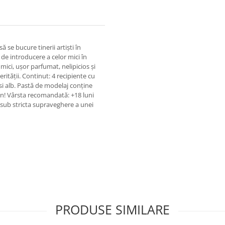
 se bucure tinerii artiști în
 de introducere a celor mici în
mici, ușor parfumat, nelipicios și
ității. Continut: 4 recipiente cu
 si alb. Pastă de modelaj conține
luten! Vârsta recomandată: +18 luni
 sub stricta supraveghere a unei
PRODUSE SIMILARE