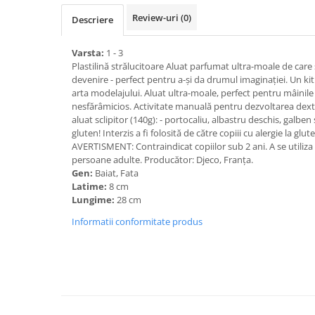
Review-uri
(0)
Descriere
Varsta:
1 - 3
Plastilină strălucitoare Aluat parfumat ultra-moale de care să
devenire - perfect pentru a-și da drumul imaginației. Un kit
arta modelajului. Aluat ultra-moale, perfect pentru mâinile 
nesfărâmicios. Activitate manuală pentru dezvoltarea dexter
aluat sclipitor (140g): - portocaliu, albastru deschis, galben
gluten! Interzis a fi folosită de către copiii cu alergie la g
AVERTISMENT: Contraindicat copiilor sub 2 ani. A se utiliza
persoane adulte. Producător: Djeco, Franţa.
Gen:
Baiat, Fata
Latime:
8 cm
Lungime:
28 cm
Informatii conformitate produs