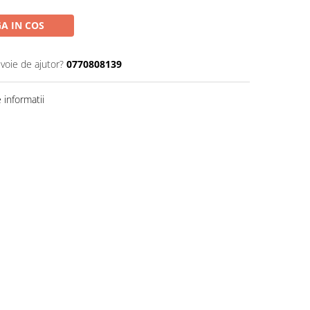
A IN COS
evoie de ajutor?
0770808139
informatii