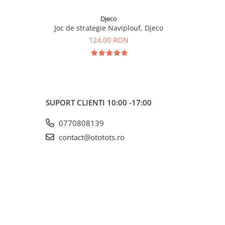
Djeco
Joc de strategie Naviplouf, Djeco
Joc de
124,00 RON
SUPORT CLIENTI
10:00 -17:00
0770808139
contact@ototots.ro