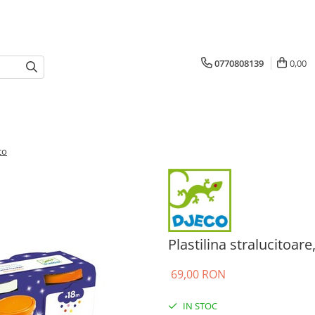
0770808139
0,00
co
Plastilina stralucitoare
69,00 RON
IN STOC