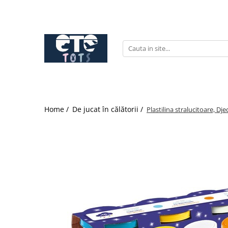
CĂRUCIOARE & SCAUNE AUTO
cărucioare YOYO
cărucioare NUNA
cărucioare U-GROW
scaune auto pentru avion
Home /
De jucat în călătorii /
Plastilina stralucitoare, Dje
accesorii cărucioare
accesorii scaun auto
accesorii scaun avion