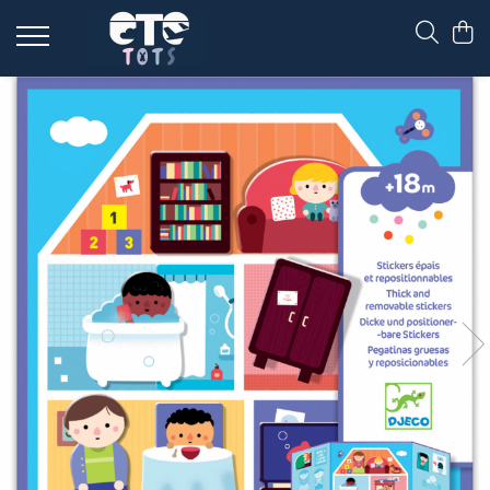
CĂRUCIOARE & SCAUNE AUTO
cărucioare YOYO
cărucioare NUNA
cărucioare U-GROW
scaune auto pentru avion
accesorii cărucioare
accesorii scaun auto
accesorii scaun avion