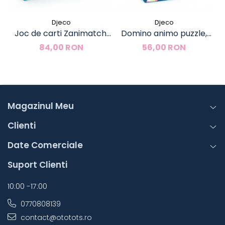
Djeco
Djeco
Joc de carti Zanimatch,
Domino animo puzzle,
Djeco
Djeco
84,00 RON
56,00 RON
Magazinul Meu
Clienti
Date Comerciale
Suport Clienti
10:00 -17:00
0770808139
contact@ototots.ro