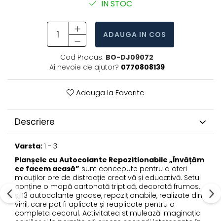
IN STOC
ADAUGA IN COS
Cod Produs:
BO-DJ09072
Ai nevoie de ajutor?
0770808139
Adauga la Favorite
Descriere
Varsta:
1 - 3
Planșele cu Autocolante Repozitionabile „Învățăm
ce facem acasă”
sunt concepute pentru a oferi
micuților ore de distracție creativă și educativă. Setul
conține o mapă cartonată triptică, decorată frumos,
și 13 autocolante groase, repoziționabile, realizate din
vinil, care pot fi aplicate și reaplicate pentru a
completa decorul. Activitatea stimulează imaginația