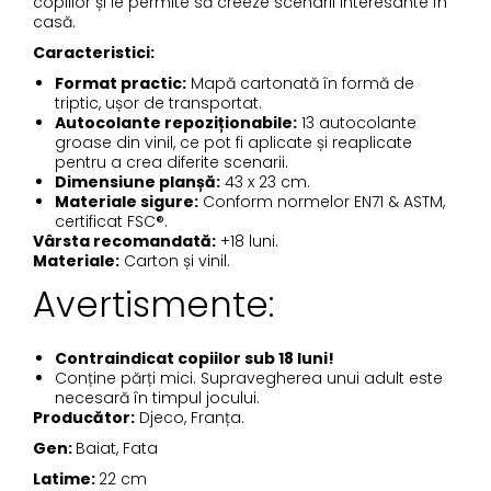
copiilor și le permite să creeze scenarii interesante în
casă.
Caracteristici:
Format practic:
Mapă cartonată în formă de
triptic, ușor de transportat.
Autocolante repoziționabile:
13 autocolante
groase din vinil, ce pot fi aplicate și reaplicate
pentru a crea diferite scenarii.
Dimensiune planșă:
43 x 23 cm.
Materiale sigure:
Conform normelor EN71 & ASTM,
certificat FSC®.
Vârsta recomandată:
+18 luni.
Materiale:
Carton și vinil.
Avertismente:
Contraindicat copiilor sub 18 luni!
Conține părți mici. Supravegherea unui adult este
necesară în timpul jocului.
Producător:
Djeco, Franța.
Gen:
Baiat, Fata
Latime:
22 cm