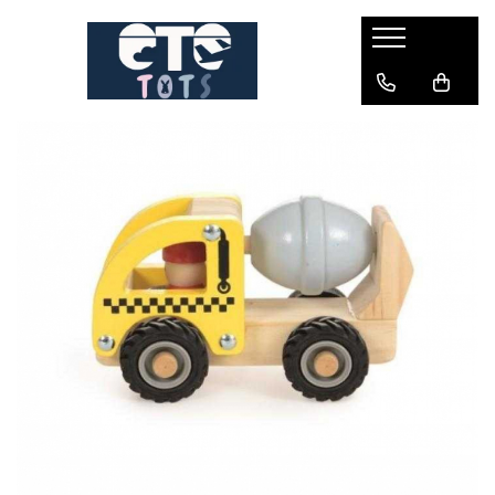
CĂRUCIOARE & SCAUNE AUTO
cărucioare YOYO
cărucioare NUNA
cărucioare U-GROW
scaune auto pentru avion
accesorii cărucioare
accesorii scaun auto
accesorii scaun avion