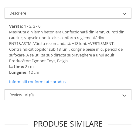
Descriere
Varsta:
1 - 3, 3 - 6
Masinuta din lemn betoniera Confecționată din lemn, cu roți din
cauciuc, vopsele non-toxice, conform reglementărilor
EN71&ASTM. Vârsta recomandată: +18 luni. AVERTISMENT:
Contraindicat copiilor sub 18 luni , conține piese mici, pericol de
sufocare. A se utiliza sub directa supraveghere a unui adult.
Producător: Egmont Toys, Belgia
Latime:
8 cm
Lungime:
12 cm
Informatii conformitate produs
Review-uri
(0)
PRODUSE SIMILARE