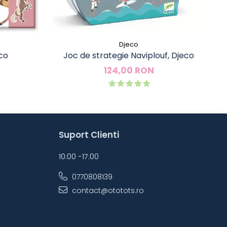
Djeco
eco
Joc de strategie Naviplouf, Djeco
124,00 RON
Suport Clienti
10:00 -17:00
0770808139
contact@ototots.ro