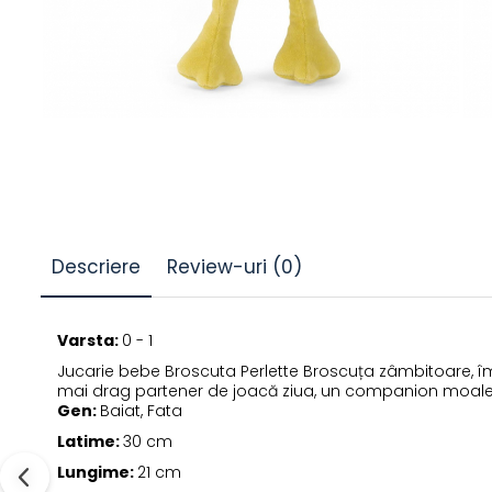
Descriere
Review-uri
(0)
Varsta:
0 - 1
Jucarie bebe Broscuta Perlette Broscuța zâmbitoare, îm
mai drag partener de joacă ziua, un companion moale ș
Gen:
Baiat, Fata
Latime:
30 cm
Lungime:
21 cm