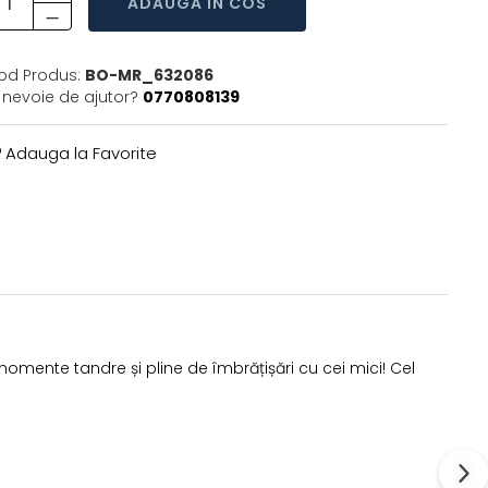
ADAUGA IN COS
od Produs:
BO-MR_632086
i nevoie de ajutor?
0770808139
Adauga la Favorite
mente tandre și pline de îmbrățișări cu cei mici! Cel