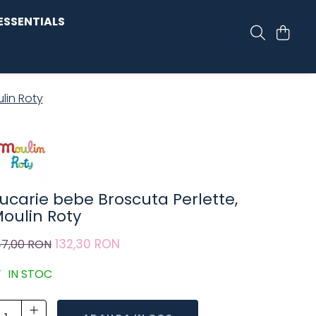
ESSENTIALS
lin Roty
ucarie bebe Broscuta Perlette,
oulin Roty
132,30 RON
47,00 RON
IN STOC