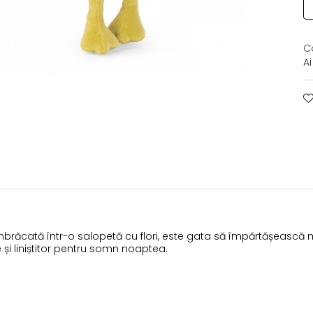
C
A
brăcată într-o salopetă cu flori, este gata să împărtășească mo
i liniștitor pentru somn noaptea.