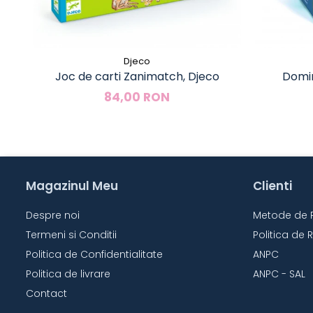
Djeco
Joc de carti Zanimatch, Djeco
Domin
84,00 RON
Magazinul Meu
Clienti
Despre noi
Metode de 
Termeni si Conditii
Politica de 
Politica de Confidentialitate
ANPC
Politica de livrare
ANPC - SAL
Contact