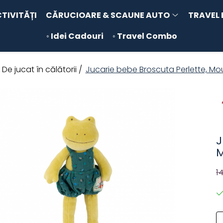
CTIVITĂȚI
CĂRUCIOARE & SCAUNE AUTO
TRAVEL 
◦ Idei Cadouri
◦ Travel Combo
/
De jucat în călătorii /
Jucarie bebe Broscuta Perlette, Mou
J
M
1