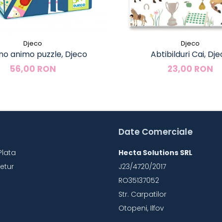
Djeco
Djeco
o animo puzzle, Djeco
Abtibilduri Cai, Dj
56,00 RON
23,00 RON
Date Comerciale
Plata
Hecta Solutions SRL
Retur
J23/4720/2017
RO35137052
Str. Carpatilor
Otopeni, Ilfov