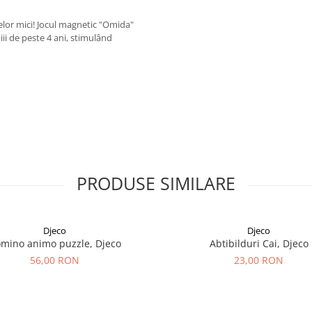
celor mici! Jocul magnetic "Omida"
i de peste 4 ani, stimulând
PRODUSE SIMILARE
Djeco
Djeco
mino animo puzzle, Djeco
Abtibilduri Cai, Djeco
56,00 RON
23,00 RON