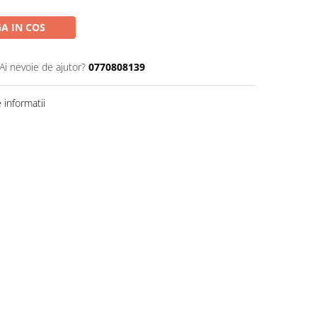
A IN COS
Ai nevoie de ajutor?
0770808139
informatii