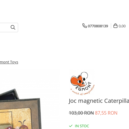
0770808139
0,00
Egmont Toys
Joc magnetic Caterpill
103,00 RON
87,55 RON
IN STOC