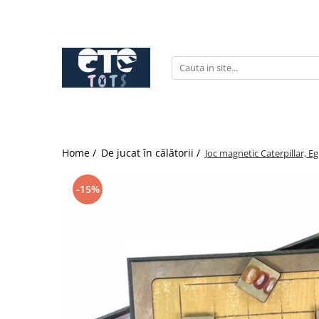
CĂRUCIOARE & SCAUNE AUTO
cărucioare YOYO
cărucioare NUNA
cărucioare U-GROW
scaune auto pentru avion
Home /
De jucat în călătorii /
Joc magnetic Caterpillar, 
accesorii cărucioare
accesorii scaun auto
-15%
accesorii scaun avion