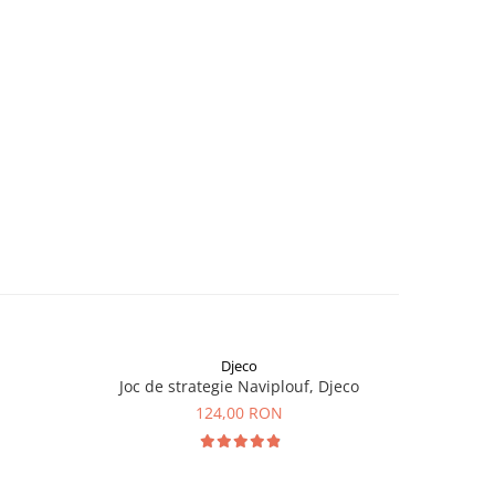
Djeco
Joc de strategie Naviplouf, Djeco
Joc de
124,00 RON