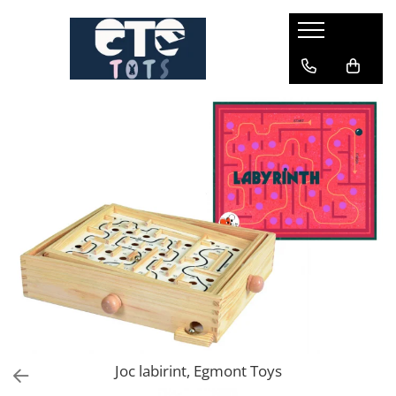
CĂRUCIOARE & SCAUNE AUTO
cărucioare YOYO
cărucioare NUNA
cărucioare U-GROW
scaune auto pentru avion
accesorii cărucioare
accesorii scaun auto
accesorii scaun avion
Joc labirint, Egmont Toys