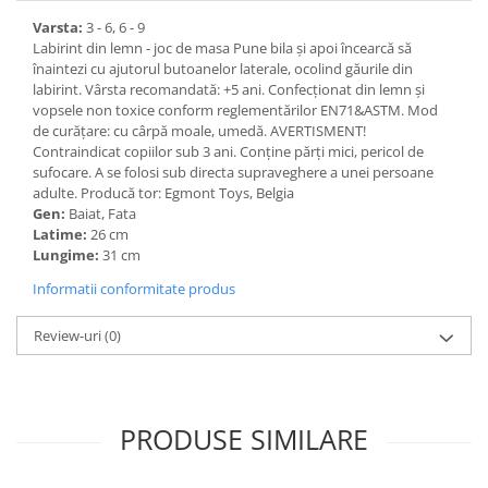
Varsta:
3 - 6, 6 - 9
Labirint din lemn - joc de masa Pune bila și apoi încearcă să
înaintezi cu ajutorul butoanelor laterale, ocolind găurile din
labirint. Vârsta recomandată: +5 ani. Confecționat din lemn și
vopsele non toxice conform reglementărilor EN71&ASTM. Mod
de curățare: cu cârpă moale, umedă. AVERTISMENT!
Contraindicat copiilor sub 3 ani. Conține părți mici, pericol de
sufocare. A se folosi sub directa supraveghere a unei persoane
adulte. Producă tor: Egmont Toys, Belgia
Gen:
Baiat, Fata
Latime:
26 cm
Lungime:
31 cm
Informatii conformitate produs
Review-uri
(0)
PRODUSE SIMILARE