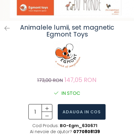
Animalele lumii, set magnetic
Egmont Toys
147,05 RON
173,00 RON
IN STOC
ADAUGA IN COS
Cod Produs:
BO-Egm_630671
Ai nevoie de ajutor?
0770808139