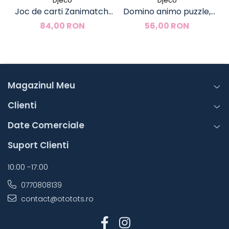
Djeco
Djeco
Joc de carti Zanimatch,
Domino animo puzzle,
Djeco
Djeco
84,00 RON
56,00 RON
Magazinul Meu
Clienti
Date Comerciale
Suport Clienti
10:00 -17:00
0770808139
contact@ototots.ro