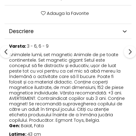
Adauga la Favorite
Descriere
Varsta:
3 - 6, 6 - 9
Animalele lumii, set magnetic Animale de pe toate
continentele. Set magnetic gigant Setul este
conceput să fie distractiv și educativ, ușor de luat
peste tot cu voi pentru ca cel mic să aibă mereu la
îndemână o activitate care să îl bucure. Poate fi
folosit și ca material didactic. Conține coperți
magnetice ilustrate, de mari dimensiuni, 152 de piese
magnetice individuale. Vârsta recomandată: +3 ani.
AVERTISMENT: Contraindicat copiilor sub 3 ani. Conține
magnet! Se recomandă supravegherea copilului de
către un adult în timpul jocului. Citiți cu atenție
eticheta produsului înainte de a înmâna jucăria
copilului. Producător: Egmont Toys, Belgia.
Gen:
Baiat, Fata
Latime:
43 cm