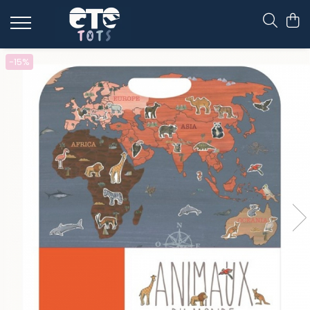
CĂRUCIOARE & SCAUNE AUTO
-15%
cărucioare YOYO
cărucioare NUNA
cărucioare U-GROW
scaune auto pentru avion
accesorii cărucioare
accesorii scaun auto
accesorii scaun avion