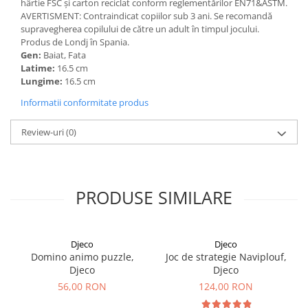
hârtie FSC și carton reciclat conform reglementărilor EN71&ASTM.
AVERTISMENT: Contraindicat copiilor sub 3 ani. Se recomandă
supravegherea copilului de către un adult în timpul jocului.
Produs de Londj în Spania.
Gen:
Baiat, Fata
Latime:
16.5 cm
Lungime:
16.5 cm
Informatii conformitate produs
Review-uri
(0)
PRODUSE SIMILARE
Djeco
Djeco
Domino animo puzzle,
Joc de strategie Naviplouf,
Djeco
Djeco
56,00 RON
124,00 RON