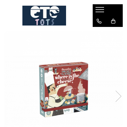
CĂRUCIOARE & SCAUNE AUTO
cărucioare YOYO
cărucioare NUNA
cărucioare U-GROW
scaune auto pentru avion
accesorii cărucioare
accesorii scaun auto
accesorii scaun avion