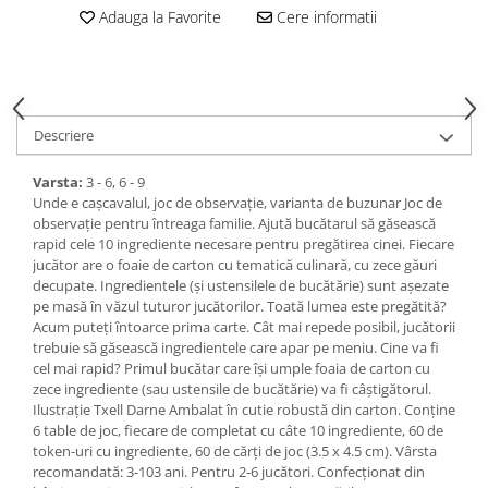
Adauga la Favorite
Cere informatii
Descriere
Varsta:
3 - 6, 6 - 9
Unde e cașcavalul, joc de observație, varianta de buzunar Joc de
observație pentru întreaga familie. Ajută bucătarul să găsească
rapid cele 10 ingrediente necesare pentru pregătirea cinei. Fiecare
jucător are o foaie de carton cu tematică culinară, cu zece găuri
decupate. Ingredientele (și ustensilele de bucătărie) sunt așezate
pe masă în văzul tuturor jucătorilor. Toată lumea este pregătită?
Acum puteți întoarce prima carte. Cât mai repede posibil, jucătorii
trebuie să găsească ingredientele care apar pe meniu. Cine va fi
cel mai rapid? Primul bucătar care își umple foaia de carton cu
zece ingrediente (sau ustensile de bucătărie) va fi câștigătorul.
Ilustrație Txell Darne Ambalat în cutie robustă din carton. Conține
6 table de joc, fiecare de completat cu câte 10 ingrediente, 60 de
token-uri cu ingrediente, 60 de cărți de joc (3.5 x 4.5 cm). Vârsta
recomandată: 3-103 ani. Pentru 2-6 jucători. Confecționat din