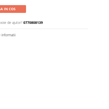
A IN COS
evoie de ajutor?
0770808139
informatii