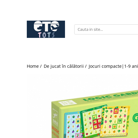
CĂRUCIOARE & SCAUNE AUTO
cărucioare YOYO
cărucioare NUNA
cărucioare U-GROW
scaune auto pentru avion
Home /
De jucat în călătorii /
Jocuri compacte|1-9 an
accesorii cărucioare
accesorii scaun auto
accesorii scaun avion