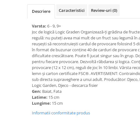
Caracteristici
Review-uri
(0)
Descriere
Varsta:
6 - 9, 9+
Joc de logică Logic Graden Organizează-ți grădina de fructe
regulă: nu puteți avea mai mult de un fruct sau legumă în a
reușești să reconstruiești cardul de provocare folosind 5 din
în format de buzunar conține 40 de carduri de provocare c
dificultate crescătoare. Poate fi jucat singur sau în grup. D
pentru fiecare provocare. Dezvoltă răbdarea și logica. Conți
provocare (12 x 12 cm), reguli de joc în 10 limbi. Vârsta rec
lemn și carton certificate FSC®. AVERTISMENT: Contraindicat
sub directa supraveghere a unui adult. Producător: Djeco, 
Logic Garden, Djeco - descarca fisier
Gen:
Baiat, Fata
Latime:
15 cm
Lungime:
15 cm
Informatii conformitate produs