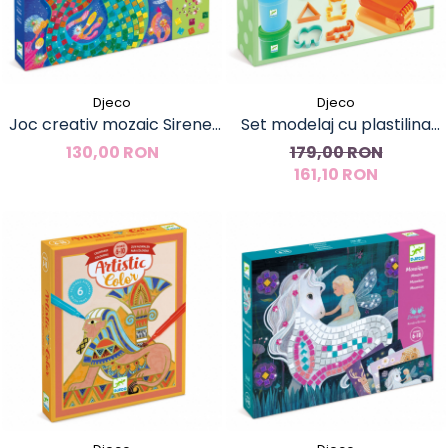
Djeco
Djeco
Joc creativ mozaic Sirene,
Set modelaj cu plastilina
Djeco
Culori pop, Djeco
130,00 RON
179,00 RON
161,10 RON