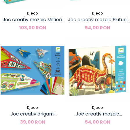
Djeco
Djeco
Joc creativ mozaic Milfiori,
Joc creativ mozaic Fluturi,
Djeco
Djeco
103,00 RON
54,00 RON
Djeco
Djeco
Joc creativ origami
Joc creativ mozaic
Avioane, Djeco
Dinozauri, Djeco
39,00 RON
54,00 RON