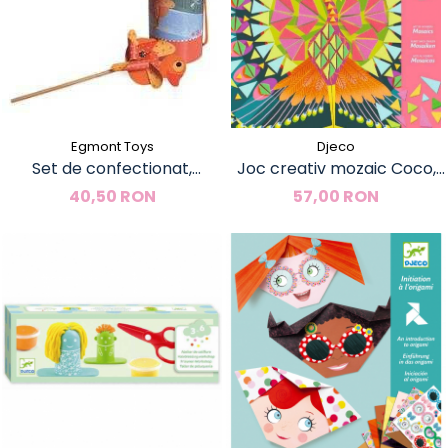
Egmont Toys
Djeco
Set de confectionat,
Joc creativ mozaic Coco,
morisca de vant, Egmont
Djeco
40,50 RON
57,00 RON
Toys