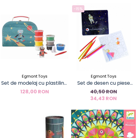
-15%
Egmont Toys
Egmont Toys
Set de modelaj cu plastilina,
Set de desen cu piese
Astro-Robot, Egmont Toys
magnetice, Astronaut,
128,00 RON
40,50 RON
Egmont Toys
34,43 RON