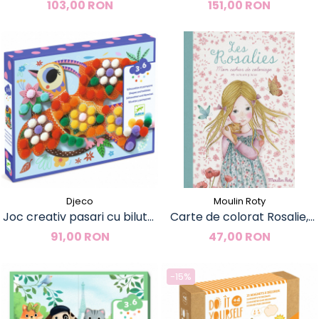
Djeco
Djeco
103,00 RON
151,00 RON
Djeco
Moulin Roty
Joc creativ pasari cu bilute,
Carte de colorat Rosalie,
Djeco
Moulin Roty
91,00 RON
47,00 RON
-15%