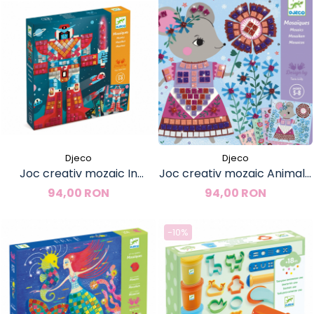
Djeco
Djeco
Joc creativ mozaic In
Joc creativ mozaic Animale
spatiu, Djeco
de companie, Djeco
94,00 RON
94,00 RON
-10%