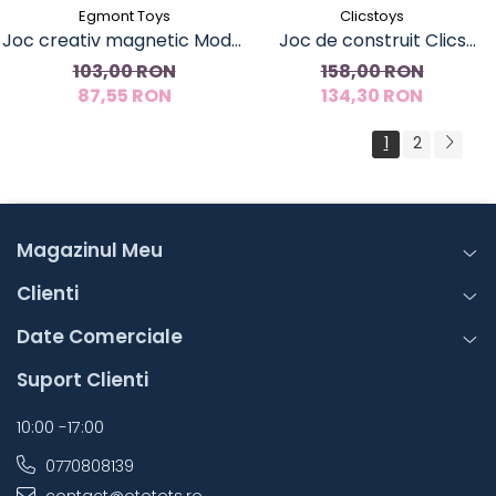
Egmont Toys
Clicstoys
Joc creativ magnetic Moda,
Joc de construit Clics
Egmont Toys
Lumea dinozaurilor 6 in 1,
103,00 RON
158,00 RON
87,55 RON
134,30 RON
Clicstoys
1
2
Magazinul Meu
Clienti
Date Comerciale
Suport Clienti
10:00 -17:00
0770808139