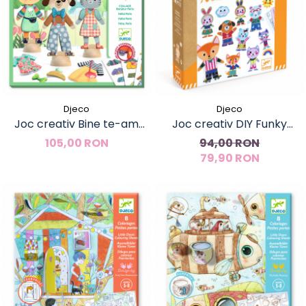
Djeco
Djeco
Joc creativ Bine te-am
Joc creativ DIY Funky
gasit Paris, Djeco
Familie, Djeco
105,00 RON
94,00 RON
79,90 RON