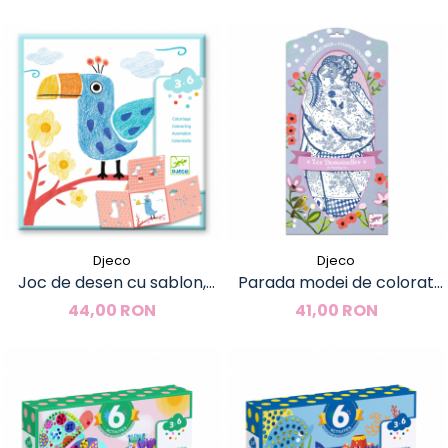
Moulin Roty
Djeco
Djeco
Joc de desen cu sablon,
Parada modei de colorat
Djeco
Laura & prietenii, Djeco
44,00 RON
41,00 RON