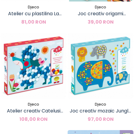
Djeco
Djeco
Atelier cu plastilina La
Joc creativ origami
coafor, Djeco
Personaje, Djeco
81,00 RON
39,00 RON
Djeco
Djeco
Atelier creativ Catelusi
Joc creativ mozaic Jungla
pufosi, Djeco
vesela, Djeco
108,00 RON
97,00 RON