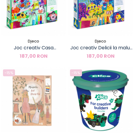
Djeco
Djeco
Joc creativ Casa
Joc creativ Delicii la malul
animalelor, Djeco
mării, Djeco
187,00 RON
187,00 RON
-15%
-15%