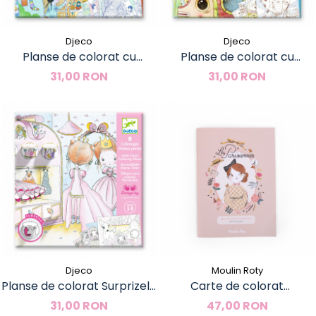
Djeco
Djeco
Planse de colorat cu
Planse de colorat cu
surprize Jocurile Ninei,
surprize Calatoria lui Malo,
31,00 RON
31,00 RON
Djeco
Djeco
Djeco
Moulin Roty
Planse de colorat Surprizele
Carte de colorat
lui Pupi, Djeco
Domnisoare pariziene,
31,00 RON
47,00 RON