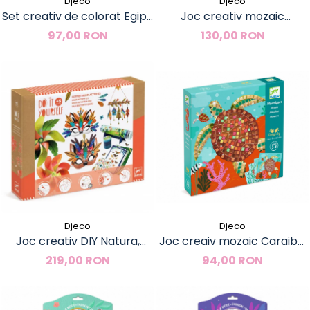
Djeco
Djeco
Set creativ de colorat Egipt,
Joc creativ mozaic
Djeco
Unicornul fermecat, Djeco
97,00 RON
130,00 RON
Djeco
Djeco
Joc creativ DIY Natura,
Joc creaiv mozaic Caraibe,
Djeco
Djeco
219,00 RON
94,00 RON