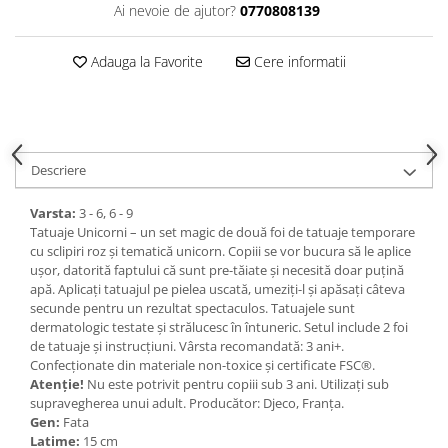
Ai nevoie de ajutor?
0770808139
Adauga la Favorite
Cere informatii
Descriere
Varsta:
3 - 6, 6 - 9
Tatuaje Unicorni – un set magic de două foi de tatuaje temporare
cu sclipiri roz și tematică unicorn. Copiii se vor bucura să le aplice
ușor, datorită faptului că sunt pre-tăiate și necesită doar puțină
apă. Aplicați tatuajul pe pielea uscată, umeziți-l și apăsați câteva
secunde pentru un rezultat spectaculos. Tatuajele sunt
dermatologic testate și strălucesc în întuneric. Setul include 2 foi
de tatuaje și instrucțiuni. Vârsta recomandată: 3 ani+.
Confecționate din materiale non-toxice și certificate FSC®.
Atenție!
Nu este potrivit pentru copiii sub 3 ani. Utilizați sub
supravegherea unui adult. Producător: Djeco, Franța.
Gen:
Fata
Latime:
15 cm