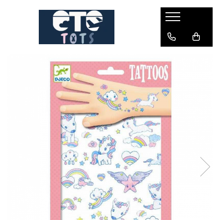
CĂRUCIOARE & SCAUNE AUTO
cărucioare YOYO
cărucioare NUNA
cărucioare U-GROW
scaune auto pentru avion
accesorii cărucioare
accesorii scaun auto
accesorii scaun avion