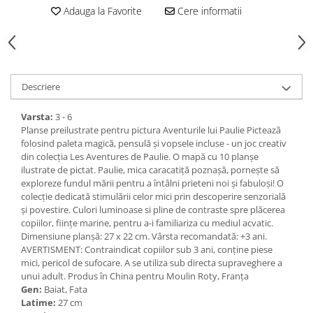
Adauga la Favorite
Cere informatii
Descriere
Varsta:
3 - 6
Planse preilustrate pentru pictura Aventurile lui Paulie Pictează
folosind paleta magică, pensulă și vopsele incluse - un joc creativ
din colecția Les Aventures de Paulie. O mapă cu 10 planșe
ilustrate de pictat. Paulie, mica caracatiță poznașă, pornește să
exploreze fundul mării pentru a întâlni prieteni noi și fabuloși! O
colecție dedicată stimulării celor mici prin descoperire senzorială
și povestire. Culori luminoase si pline de contraste spre plăcerea
copiilor, ființe marine, pentru a-i familiariza cu mediul acvatic.
Dimensiune planșă: 27 x 22 cm. Vârsta recomandată: +3 ani.
AVERTISMENT: Contraindicat copiilor sub 3 ani, conține piese
mici, pericol de sufocare. A se utiliza sub directa supraveghere a
unui adult. Produs în China pentru Moulin Roty, Franța
Gen:
Baiat, Fata
Latime:
27 cm