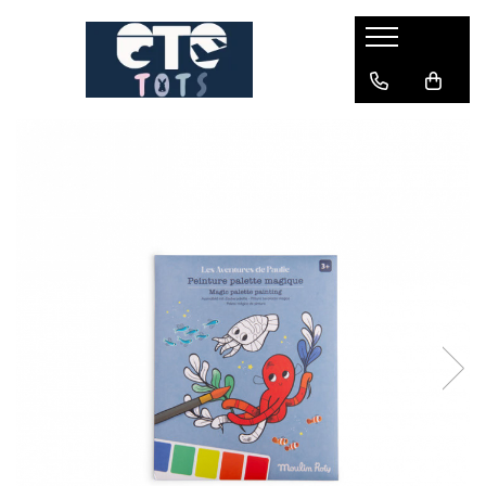
CĂRUCIOARE & SCAUNE AUTO
cărucioare YOYO
cărucioare NUNA
cărucioare U-GROW
scaune auto pentru avion
accesorii cărucioare
accesorii scaun auto
accesorii scaun avion