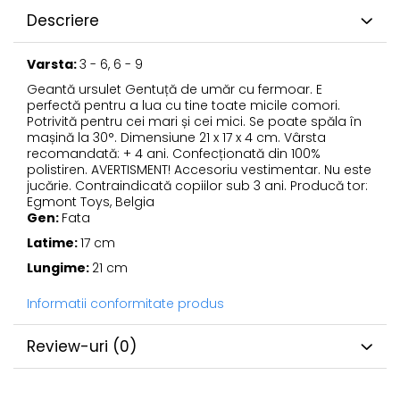
Descriere
Varsta:
3 - 6, 6 - 9
Geantă ursulet Gentuță de umăr cu fermoar. E
perfectă pentru a lua cu tine toate micile comori.
Potrivită pentru cei mari și cei mici. Se poate spăla în
mașină la 30°. Dimensiune 21 x 17 x 4 cm. Vârsta
recomandată: + 4 ani. Confecționată din 100%
polistiren. AVERTISMENT! Accesoriu vestimentar. Nu este
jucărie. Contraindicată copiilor sub 3 ani. Producă tor:
Egmont Toys, Belgia
Gen:
Fata
Latime:
17 cm
Lungime:
21 cm
Informatii conformitate produs
Review-uri
(0)