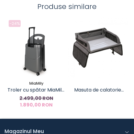
Produse similare
-24%
MiaMily
Troler cu spătar MiaMily,
Masuta de calatorie
64cm, 2 în 1 - bagaj și
pentru copii, U-Grow
2.499,00 RON
scaun pentru copii
1.890,00 RON
Magazinul Meu