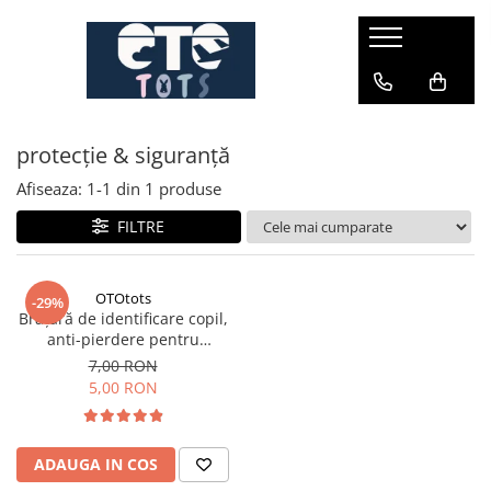
CĂRUCIOARE & SCAUNE AUTO
cărucioare YOYO
protecție & siguranță
cărucioare NUNA
cărucioare U-GROW
Afiseaza:
1-
1
din
1
produse
scaune auto pentru avion
FILTRE
accesorii cărucioare
accesorii scaun auto
OTOtots
-29%
Brățară de identificare copil,
accesorii scaun avion
anti-pierdere pentru
evenimente & călătorii
7,00 RON
5,00 RON
ADAUGA IN COS