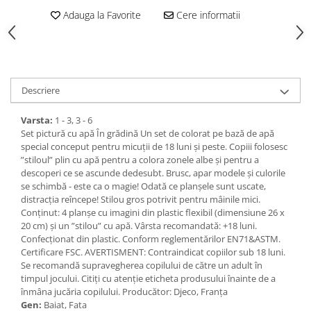
Adauga la Favorite
Cere informatii
Descriere
Varsta:
1 - 3, 3 - 6
Set pictură cu apă În grădină Un set de colorat pe bază de apă
special conceput pentru micuții de 18 luni și peste. Copiii folosesc
”stiloul” plin cu apă pentru a colora zonele albe și pentru a
descoperi ce se ascunde dedesubt. Brusc, apar modele și culorile
se schimbă - este ca o magie! Odată ce planșele sunt uscate,
distracția reîncepe! Stilou gros potrivit pentru mâinile mici.
Conținut: 4 planșe cu imagini din plastic flexibil (dimensiune 26 x
20 cm) și un ”stilou” cu apă. Vârsta recomandată: +18 luni.
Confecționat din plastic. Conform reglementărilor EN71&ASTM.
Certificare FSC. AVERTISMENT: Contraindicat copiilor sub 18 luni.
Se recomandă supravegherea copilului de către un adult în
timpul jocului. Citiți cu atenție eticheta produsului înainte de a
înmâna jucăria copilului. Producător: Djeco, Franța
Gen:
Baiat, Fata