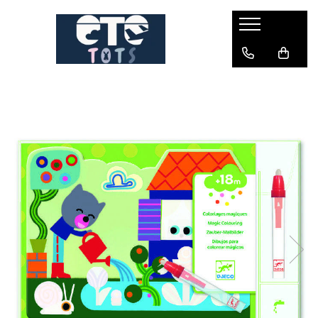
CĂRUCIOARE & SCAUNE AUTO
cărucioare YOYO
cărucioare NUNA
cărucioare U-GROW
scaune auto pentru avion
accesorii cărucioare
accesorii scaun auto
accesorii scaun avion