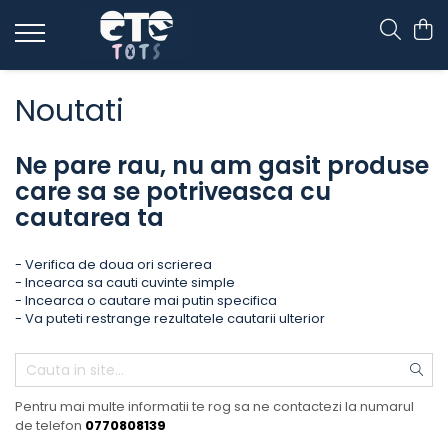
CĂRUCIOARE & SCAUNE AUTO
Noutati
cărucioare YOYO
cărucioare NUNA
Ne pare rau, nu am gasit produse
cărucioare U-GROW
care sa se potriveasca cu
scaune auto pentru avion
cautarea ta
accesorii cărucioare
accesorii scaun auto
- Verifica de doua ori scrierea
- Incearca sa cauti cuvinte simple
accesorii scaun avion
- Incearca o cautare mai putin specifica
- Va puteti restrange rezultatele cautarii ulterior
Pentru mai multe informatii te rog sa ne contactezi la numarul
de telefon
0770808139