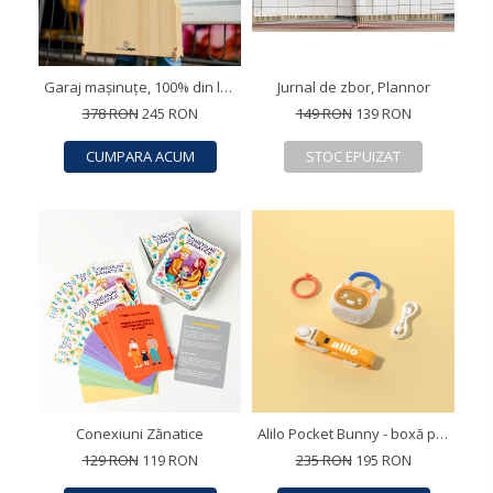
Garaj mașinuțe, 100% din lemn, parcare portabilă
Jurnal de zbor, Plannor
378 RON
245 RON
149 RON
139 RON
CUMPARA ACUM
STOC EPUIZAT
Conexiuni Zănatice
Alilo Pocket Bunny - boxă portabilă cu povești, muzică și sunete pentru copii
129 RON
119 RON
235 RON
195 RON