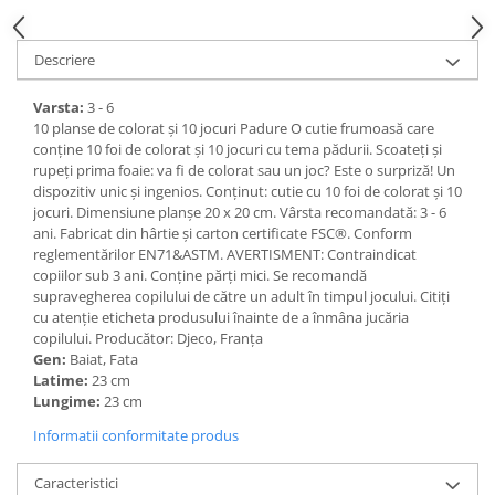
Descriere
Varsta:
3 - 6
10 planse de colorat și 10 jocuri Padure O cutie frumoasă care
conține 10 foi de colorat și 10 jocuri cu tema pădurii. Scoateți și
rupeți prima foaie: va fi de colorat sau un joc? Este o surpriză! Un
dispozitiv unic și ingenios. Conținut: cutie cu 10 foi de colorat și 10
jocuri. Dimensiune planșe 20 x 20 cm. Vârsta recomandată: 3 - 6
ani. Fabricat din hârtie și carton certificate FSC®. Conform
reglementărilor EN71&ASTM. AVERTISMENT: Contraindicat
copiilor sub 3 ani. Conține părți mici. Se recomandă
supravegherea copilului de către un adult în timpul jocului. Citiți
cu atenție eticheta produsului înainte de a înmâna jucăria
copilului. Producător: Djeco, Franța
Gen:
Baiat, Fata
Latime:
23 cm
Lungime:
23 cm
Informatii conformitate produs
Caracteristici