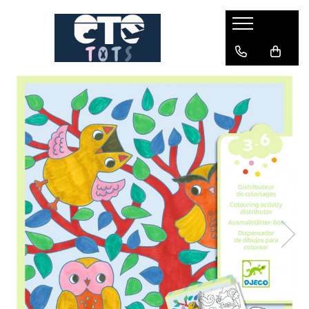
CĂRUCIOARE & SCAUNE AUTO
cărucioare YOYO
cărucioare NUNA
cărucioare U-GROW
scaune auto pentru avion
accesorii cărucioare
accesorii scaun auto
accesorii scaun avion