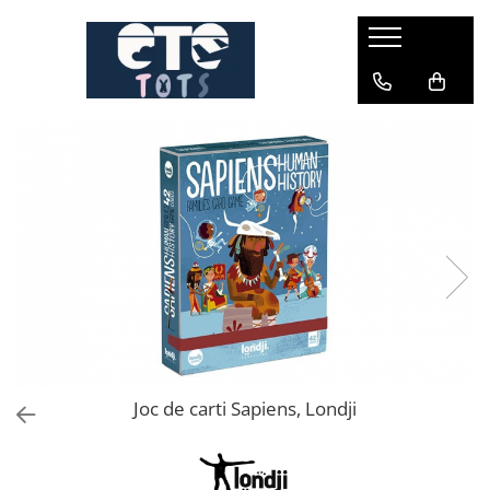
CĂRUCIOARE & SCAUNE AUTO
cărucioare YOYO
cărucioare NUNA
cărucioare U-GROW
scaune auto pentru avion
accesorii cărucioare
accesorii scaun auto
accesorii scaun avion
Joc de carti Sapiens, Londji