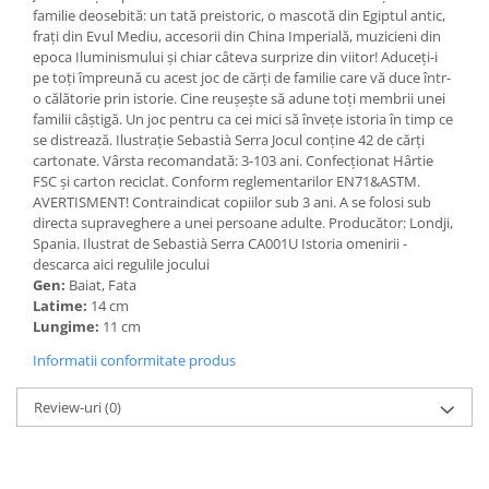
familie deosebită: un tată preistoric, o mascotă din Egiptul antic,
frați din Evul Mediu, accesorii din China Imperială, muzicieni din
epoca Iluminismului și chiar câteva surprize din viitor! Aduceți-i
pe toți împreună cu acest joc de cărți de familie care vă duce într-
o călătorie prin istorie. Cine reușește să adune toți membrii unei
familii câștigă. Un joc pentru ca cei mici să învețe istoria în timp ce
se distrează. Ilustrație Sebastià Serra Jocul conţine 42 de cărţi
cartonate. Vârsta recomandată: 3-103 ani. Confecționat Hârtie
FSC și carton reciclat. Conform reglementarilor EN71&ASTM.
AVERTISMENT! Contraindicat copiilor sub 3 ani. A se folosi sub
directa supraveghere a unei persoane adulte. Producător: Londji,
Spania. Ilustrat de Sebastià Serra CA001U Istoria omenirii -
descarca aici regulile jocului
Gen:
Baiat, Fata
Latime:
14 cm
Lungime:
11 cm
Informatii conformitate produs
Review-uri
(0)