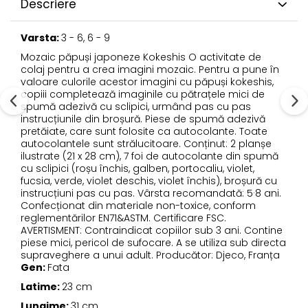
Descriere
Varsta:
3 - 6, 6 - 9
Mozaic păpuși japoneze Kokeshis O activitate de
colaj pentru a crea imagini mozaic. Pentru a pune în
valoare culorile acestor imagini cu păpuși kokeshis,
copiii completează imaginile cu pătrațele mici de
spumă adezivă cu sclipici, urmând pas cu pas
instrucțiunile din broșură. Piese de spumă adezivă
pretăiate, care sunt folosite ca autocolante. Toate
autocolantele sunt strălucitoare. Conținut: 2 planșe
ilustrate (21 x 28 cm), 7 foi de autocolante din spumă
cu sclipici (roșu închis, galben, portocaliu, violet,
fucsia, verde, violet deschis, violet închis), broșură cu
instrucțiuni pas cu pas. Vârsta recomandată: 5·8 ani.
Confecționat din materiale non-toxice, conform
reglementărilor EN71&ASTM. Certificare FSC.
AVERTISMENT: Contraindicat copiilor sub 3 ani. Contine
piese mici, pericol de sufocare. A se utiliza sub directa
supraveghere a unui adult. Producător: Djeco, Franța
Gen:
Fata
Latime:
23 cm
Lungime:
31 cm