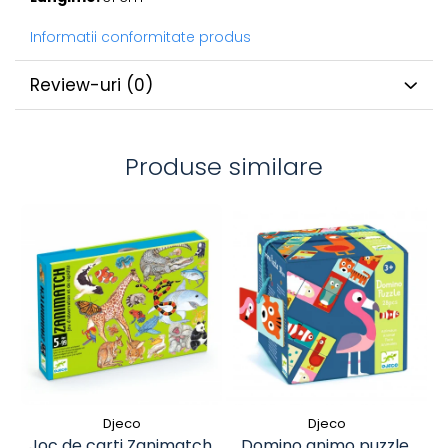
Informatii conformitate produs
Review-uri
(0)
Produse similare
Djeco
Djeco
Joc de carti Zanimatch,
Domino animo puzzle,
Jo