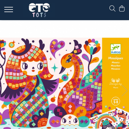
CĂRUCIOARE & SCAUNE AUTO
cărucioare YOYO
cărucioare NUNA
cărucioare U-GROW
scaune auto pentru avion
accesorii cărucioare
accesorii scaun auto
accesorii scaun avion