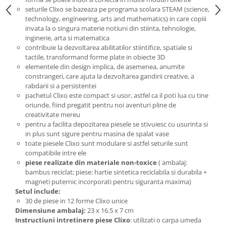
seturile Clixo se bazeaza pe programa scolara STEAM (science,
technology, engineering, arts and mathematics) in care copiii
invata la o singura materie notiuni din stiinta, tehnologie,
inginerie, arta si matematica
contribuie la dezvoltarea abilitatilor stiintifice, spatiale si
tactile, transformand forme plate in obiecte 3D
elementele din design implica, de asemenea, anumite
constrangeri, care ajuta la dezvoltarea gandirii creative, a
rabdarii si a persistentei
pachetul Clixo este compact si usor, astfel ca il poti lua cu tine
oriunde, fiind pregatit pentru noi aventuri pline de
creativitate mereu
pentru a facilita depozitarea piesele se stivuiesc cu usurinta si
in plus sunt sigure pentru masina de spalat vase
toate piesele Clixo sunt modulare si astfel seturile sunt
compatibile intre ele
piese realizate din materiale
non-toxice
( ambalaj:
bambus reciclat; piese: hartie sintetica reciclabila si durabila +
magneti puternic incorporati pentru siguranta maxima)
Setul include:
30 de piese in 12 forme Clixo unice
Dimensiune ambalaj:
23 x 16.5 x 7 cm
Instructiuni intretinere piese Clixo
: utilizati o carpa umeda