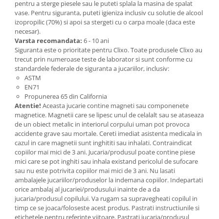
pentru a sterge piesele sau le puteti splala la masina de spalat
vase. Pentru siguranta, puteti igieniza inclusiv cu solutie de alcool
izopropilic (70%) si apoi sa stergeti cu o carpa moale (daca este
necesar).
Varsta recomandata:
6 - 10 ani
Siguranta este o prioritate pentru Clixo. Toate produsele Clixo au
trecut prin numeroase teste de laborator si sunt conforme cu
standardele federale de siguranta a jucariilor, inclusiv:
ASTM
EN71
Propunerea 65 din California
Atentie!
Aceasta jucarie contine magneti sau componenete
magnetice. Magnetii care se lipesc unul de celalalt sau se ataseaza
de un obiect metalic in interiorul corpului uman pot provoca
accidente grave sau mortale. Cereti imediat asistenta medicala in
cazul in care magnetii sunt inghititi sau inhalati. Contraindicat
copiilor mai mici de 3 ani. Jucaria/produsul poate contine piese
mici care se pot inghiti sau inhala existand pericolul de sufocare
sau nu este potrivita copiilor mai mici de 3 ani. Nu lasati
ambalajele jucariilor/produselor la indemana copiilor. Indepartati
orice ambalaj al jucariei/produsului inainte de a da
jucaria/produsul copilului. Va rugam sa supravegheati copilul in
timp ce se joaca/foloseste acest produs. Pastrati instructiunile si
etichetele pentru referinte viitoare. Pastrati jucaria/produsul