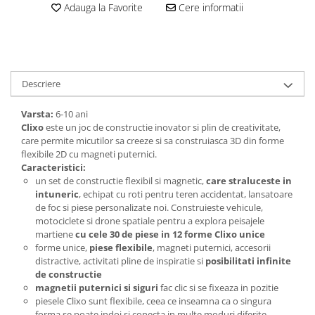
Adauga la Favorite
Cere informatii
Descriere
Varsta:
6-10 ani
Clixo
este un joc de constructie inovator si plin de creativitate,
care permite micutilor sa creeze si sa construiasca 3D din forme
flexibile 2D cu magneti puternici.
Caracteristici:
un set de constructie flexibil si magnetic,
care straluceste in
intuneric
, echipat cu roti pentru teren accidentat, lansatoare
de foc si piese personalizate noi. Construieste vehicule,
motociclete si drone spatiale pentru a explora peisajele
martiene
cu cele 30 de piese in 12 forme Clixo unice
forme unice,
piese flexibile
, magneti puternici, accesorii
distractive, activitati pline de inspiratie si
posibilitati infinite
de constructie
magnetii puternici si siguri
fac clic si se fixeaza in pozitie
piesele Clixo sunt flexibile, ceea ce inseamna ca o singura
forma se poate indoi si conecta in multe moduri diferite