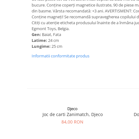
bucure. Conține coperți magnetice ilustrate, 90 de piese m
din basme. Vârsta recomandată: +3 ani. AVERTISMENT: Contr
Conține magneți! Se recomandă supravegherea copilului de 
Citiți cu atenție eticheta produsului înainte de a înmâna ju
Egmont Toys, Belgia.
Gen:
Baiat, Fata
Latime:
24 cm
Lungime:
25 cm
Informatii conformitate produs
Djeco
Joc de carti Zanimatch, Djeco
Do
84,00 RON