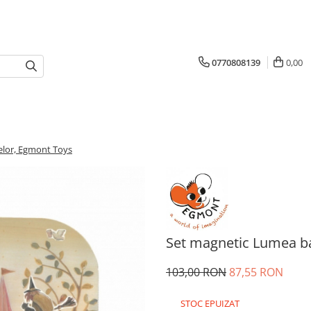
0770808139
0,00
lor, Egmont Toys
Set magnetic Lumea b
103,00 RON
87,55 RON
STOC EPUIZAT