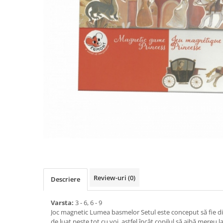
Review-uri
(0)
Descriere
Varsta:
3 - 6, 6 - 9
Joc magnetic Lumea basmelor Setul este conceput să fie dist
de luat peste tot cu voi, astfel încât copilul să aibă mereu l