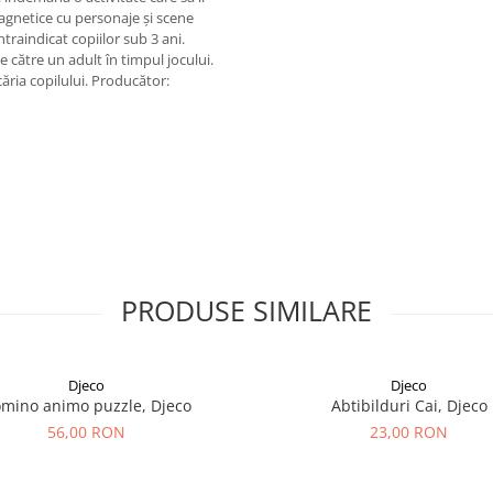
agnetice cu personaje și scene
aindicat copiilor sub 3 ani.
către un adult în timpul jocului.
căria copilului. Producător:
PRODUSE SIMILARE
Djeco
Djeco
mino animo puzzle, Djeco
Abtibilduri Cai, Djeco
56,00 RON
23,00 RON