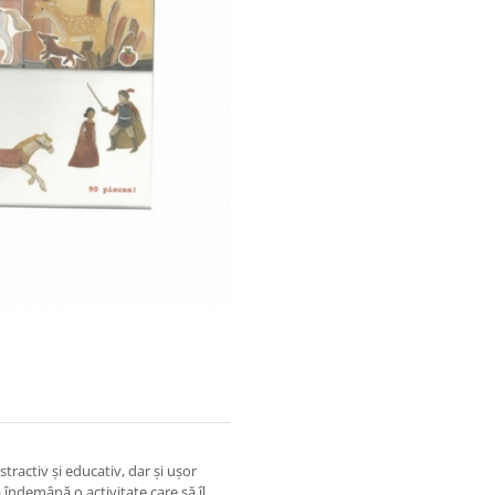
ractiv și educativ, dar și ușor
a îndemână o activitate care să îl