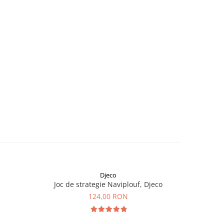
Djeco
Joc de strategie Naviplouf, Djeco
Joc de
124,00 RON