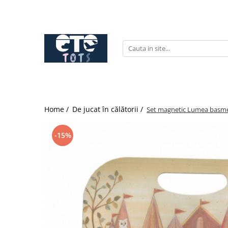
CĂRUCIOARE & SCAUNE AUTO
cărucioare YOYO
cărucioare NUNA
cărucioare U-GROW
scaune auto pentru avion
Home /
De jucat în călătorii /
Set magnetic Lumea basme
accesorii cărucioare
accesorii scaun auto
-15%
accesorii scaun avion