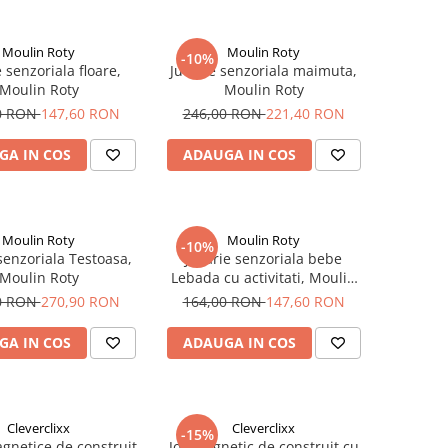
Moulin Roty
Moulin Roty
-10%
e senzoriala floare,
Jucarie senzoriala maimuta,
Moulin Roty
Moulin Roty
0 RON
147,60 RON
246,00 RON
221,40 RON
GA IN COS
ADAUGA IN COS
Moulin Roty
Moulin Roty
-10%
senzoriala Testoasa,
Jucarie senzoriala bebe
Moulin Roty
Lebada cu activitati, Moulin
Roty
0 RON
270,90 RON
164,00 RON
147,60 RON
GA IN COS
ADAUGA IN COS
Cleverclixx
Cleverclixx
-15%
agnetice de construit
Joc magnetic de construit cu