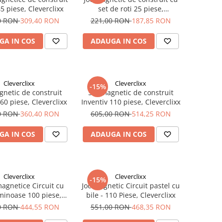
45 piese, Cleverclixx
set de roti 25 piese,
Cleverclixx
0 RON
309,40 RON
221,00 RON
187,85 RON
GA IN COS
ADAUGA IN COS
Cleverclixx
Cleverclixx
-15%
gnetic de construit
Set magnetic de construit
 60 piese, Cleverclixx
Inventiv 110 piese, Cleverclixx
0 RON
360,40 RON
605,00 RON
514,25 RON
GA IN COS
ADAUGA IN COS
Cleverclixx
Cleverclixx
-15%
magnetice Circuit cu
Joc magnetic Circuit pastel cu
uminoase 100 piese,
bile - 110 Piese, Cleverclixx
Cleverclixx
0 RON
444,55 RON
551,00 RON
468,35 RON