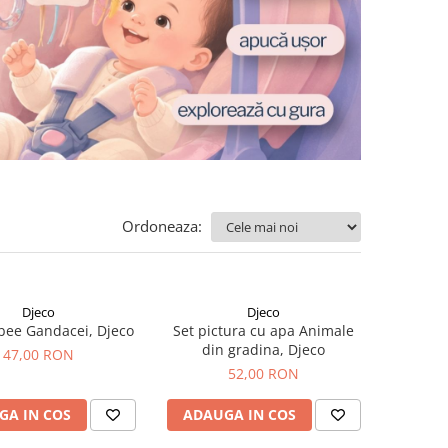
Ordoneaza:
Djeco
Djeco
sbee Gandacei, Djeco
Set pictura cu apa Animale
din gradina, Djeco
47,00 RON
52,00 RON
GA IN COS
ADAUGA IN COS