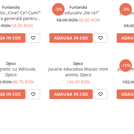
Funlandia
Funlandia
-3%
-3%
tiv „Cine? Ce? Cum?”
Joc educativ „De ce?”
Joc ed
ra generală pentru
58,00 RON
56,00 RON
copii
0 RON
58,00 RON
58,0
A IN COS
ADAUGA IN COS
ADAU
Djeco
Djeco
-15%
netic cu Vehicule,
Jucarie educativa Mozaic mini
Joc cu 
Djeco
animo, Djeco
00 RON
86,70 RON
136,00 RON
102,
A IN COS
ADAUGA IN COS
ADAU