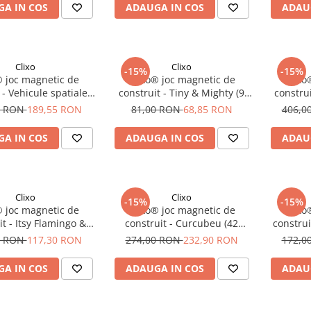
A IN COS
ADAUGA IN COS
ADAU
Clixo
Clixo
-15%
-15%
® joc magnetic de
Clixo® joc magnetic de
Clixo
 - Vehicule spatiale (
construit - Tiny & Mighty (9
constru
30 piese)
piese)
0 RON
189,55 RON
81,00 RON
68,85 RON
406,0
A IN COS
ADAUGA IN COS
ADAU
Clixo
Clixo
-15%
-15%
® joc magnetic de
Clixo® joc magnetic de
Clixo
it - Itsy Flamingo &
construit - Curcubeu (42
construi
coaz (18 piese)
piese)
0 RON
117,30 RON
274,00 RON
232,90 RON
172,0
A IN COS
ADAUGA IN COS
ADAU