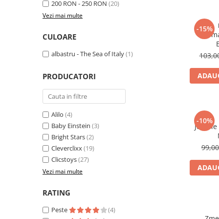
200 RON - 250 RON
(20)
Vezi mai multe
-15%
Set ma
CULOARE
albastru - The Sea of Italy
(1)
103,
ADAUG
PRODUCATORI
Alilo
(4)
-10%
Baby Einstein
(3)
Jucarie
Bright Stars
(2)
99,0
Cleverclixx
(19)
Clicstoys
(27)
ADAUG
Vezi mai multe
RATING
Peste
(4)
Zmeu