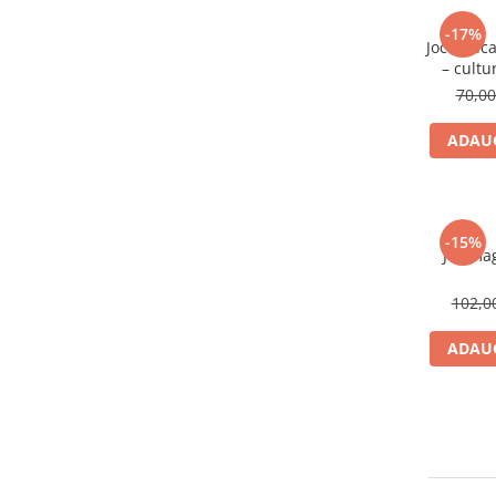
-17%
Joc educa
– cultu
70,0
ADAUG
-15%
Joc mag
102,
ADAUG