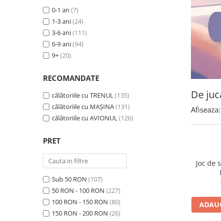
0-1 an
(7)
1-3 ani
(24)
3-6 ani
(111)
6-9 ani
(94)
9+
(20)
RECOMANDATE
De juca
călătoriile cu TRENUL
(135)
călătoriile cu MAȘINA
(131)
Afiseaza:
călătoriile cu AVIONUL
(126)
PRET
Joc de 
Sub 50 RON
(107)
50 RON - 100 RON
(227)
100 RON - 150 RON
(80)
ADAUG
150 RON - 200 RON
(26)