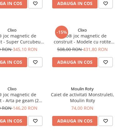
GA IN COS
ADAUGA IN COS
Clixo
Clixo
-15%
® joc magnetic de
Clixo® joc magnetic de
it - Super Curcubeu
construit - Modele cu rotite
(60 piese)
(72 piese)
0 RON
345,10 RON
508,00 RON
431,80 RON
GA IN COS
ADAUGA IN COS
Clixo
Moulin Roty
® joc magnetic de
Caiet de activitati Monstruleti,
t - Arta pe geam (24
Moulin Roty
piese)
0 RON
146,20 RON
74,00 RON
GA IN COS
ADAUGA IN COS