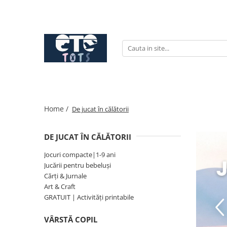
CĂRUCIOARE & SCAUNE AUTO
cărucioare YOYO
cărucioare NUNA
cărucioare U-GROW
scaune auto pentru avion
Home /
De jucat în călătorii
accesorii cărucioare
accesorii scaun auto
DE JUCAT ÎN CĂLĂTORII
accesorii scaun avion
Jocuri compacte|1-9 ani
Jucării pentru bebeluși
Cărți & Jurnale
Art & Craft
GRATUIT | Activități printabile
VÂRSTĂ COPIL