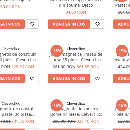
din spuma, Djeco
Pastel 
50,00 RON
94,00 RON
364,0
A IN COS
ADAUGA IN COS
ADAU
Cleverclixx
Cleverclixx
-15%
-15%
netic de construit
Jocuri magnetice Traseu de
Set ma
6 piese, Cleverclixx
curse 65 piese, Cleverclixx
Inventiv
0 RON
229,50 RON
661,00 RON
561,85 RON
424,0
A IN COS
ADAUGA IN COS
ADAU
Cleverclixx
Cleverclixx
-15%
-15%
gnetic de constuit
Set magnetic de construit
Jocuri 
pastel 34 piese,
Dome 47 piese, Cleverclixx
bile l
Cleverclixx
0 RON
281,35 RON
386,00 RON
328,10 RON
523,0