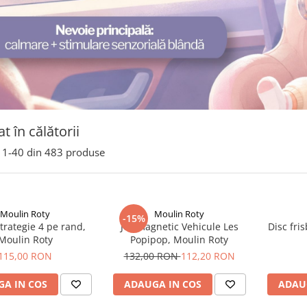
t în călătorii
1-
40
din
483
produse
Moulin Roty
Moulin Roty
-15%
strategie 4 pe rand,
Joc magnetic Vehicule Les
Disc fri
Moulin Roty
Popipop, Moulin Roty
115,00 RON
132,00 RON
112,20 RON
A IN COS
ADAUGA IN COS
ADAU