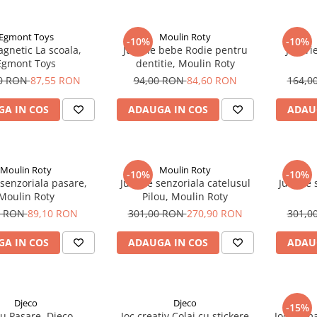
Egmont Toys
Moulin Roty
-10%
-10%
gnetic La scoala,
Jucarie bebe Rodie pentru
Jucari
Egmont Toys
dentitie, Moulin Roty
00 RON
87,55 RON
94,00 RON
84,60 RON
164,0
A IN COS
ADAUGA IN COS
ADAU
Moulin Roty
Moulin Roty
-10%
-10%
 senzoriala pasare,
Jucarie senzoriala catelusul
Jucarie 
Moulin Roty
Pilou, Moulin Roty
0 RON
89,10 RON
301,00 RON
270,90 RON
301,0
A IN COS
ADAUGA IN COS
ADAU
Djeco
Djeco
-15%
 Pasare, Djeco
Joc creativ Colaj cu stickere
Jocuri m