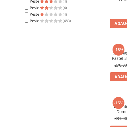
Peste
(4)
Peste
(4)
Peste
(4)
Peste
(483)
ADAUG
-15%
Set mag
Pastel 3
270,0
ADAUG
-15%
Set ma
Dome 
331,0