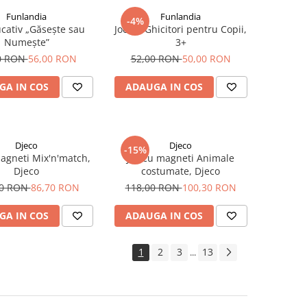
Funlandia
Funlandia
-4%
ucativ „Găsește sau
Joc de Ghicitori pentru Copii,
Numește”
3+
0 RON
56,00 RON
52,00 RON
50,00 RON
GA IN COS
ADAUGA IN COS
Djeco
Djeco
-15%
magneti Mix'n'match,
Joc cu magneti Animale
Djeco
costumate, Djeco
00 RON
86,70 RON
118,00 RON
100,30 RON
GA IN COS
ADAUGA IN COS
1
2
3
13
...