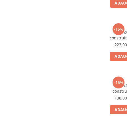
ADAUG
-15%
Clixo
construit
223,0
ADAUG
-15%
Clixo
constru
Tur
138,0
ADAUG