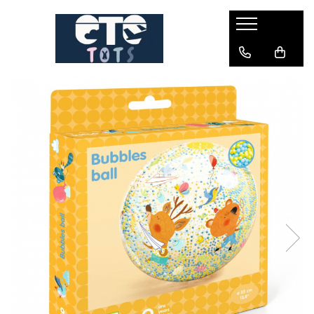
CĂRUCIOARE & SCAUNE AUTO
cărucioare YOYO
cărucioare NUNA
cărucioare U-GROW
scaune auto pentru avion
accesorii cărucioare
accesorii scaun auto
accesorii scaun avion