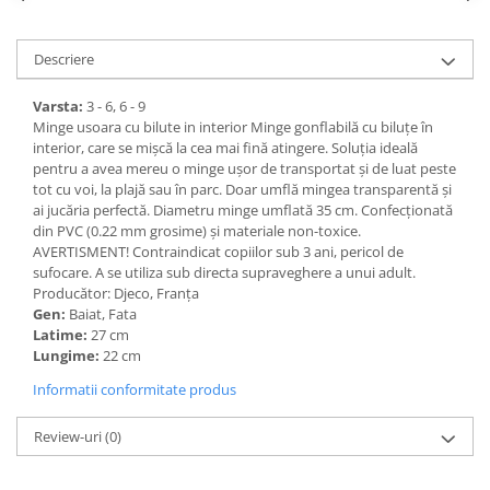
Descriere
Varsta:
3 - 6, 6 - 9
Minge usoara cu bilute in interior Minge gonflabilă cu biluțe în
interior, care se mișcă la cea mai fină atingere. Soluția ideală
pentru a avea mereu o minge ușor de transportat și de luat peste
tot cu voi, la plajă sau în parc. Doar umflă mingea transparentă și
ai jucăria perfectă. Diametru minge umflată 35 cm. Confecționată
din PVC (0.22 mm grosime) și materiale non-toxice.
AVERTISMENT! Contraindicat copiilor sub 3 ani, pericol de
sufocare. A se utiliza sub directa supraveghere a unui adult.
Producător: Djeco, Franța
Gen:
Baiat, Fata
Latime:
27 cm
Lungime:
22 cm
Informatii conformitate produs
Review-uri
(0)