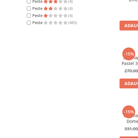
Peste
(4)
Peste
(4)
Peste
(4)
Peste
(483)
ADAUG
-15%
Set mag
Pastel 3
270,0
ADAUG
-15%
Set ma
Dome 
331,0