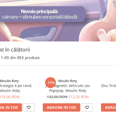
t în călătorii
1-
40
din
483
produse
Moulin Roty
Moulin Roty
-15%
strategie 4 pe rand,
Joc magnetic Vehicule Les
Disc fri
Moulin Roty
Popipop, Moulin Roty
115,00 RON
132,00 RON
112,20 RON
A IN COS
ADAUGA IN COS
ADAU