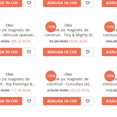
A IN COS
ADAUGA IN COS
ADAU
Clixo
Clixo
-15%
-15%
® joc magnetic de
Clixo® joc magnetic de
Clixo
 - Vehicule spatiale (
construit - Tiny & Mighty (9
constru
30 piese)
piese)
0 RON
189,55 RON
81,00 RON
68,85 RON
406,0
A IN COS
ADAUGA IN COS
ADAU
Clixo
Clixo
-15%
-15%
® joc magnetic de
Clixo® joc magnetic de
Clixo
it - Itsy Flamingo &
construit - Curcubeu (42
construi
coaz (18 piese)
piese)
0 RON
117,30 RON
274,00 RON
232,90 RON
172,0
A IN COS
ADAUGA IN COS
ADAU