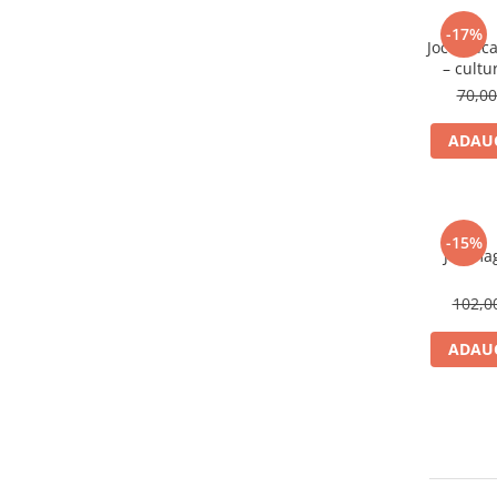
-17%
Joc educa
– cultu
70,0
ADAUG
-15%
Joc mag
102,
ADAUG