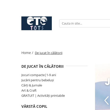
CĂRUCIOARE & SCAUNE AUTO
cărucioare YOYO
cărucioare NUNA
cărucioare U-GROW
scaune auto pentru avion
Home /
De jucat în călătorii
accesorii cărucioare
accesorii scaun auto
DE JUCAT ÎN CĂLĂTORII
accesorii scaun avion
Jocuri compacte|1-9 ani
Jucării pentru bebeluși
Cărți & Jurnale
Art & Craft
GRATUIT | Activități printabile
VÂRSTĂ COPIL