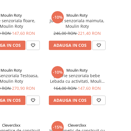
Moulin Roty
Moulin Roty
-10%
e senzoriala floare,
Jucarie senzoriala maimuta,
Moulin Roty
Moulin Roty
0 RON
147,60 RON
246,00 RON
221,40 RON
GA IN COS
ADAUGA IN COS
Moulin Roty
Moulin Roty
-10%
senzoriala Testoasa,
Jucarie senzoriala bebe
Moulin Roty
Lebada cu activitati, Moulin
Roty
0 RON
270,90 RON
164,00 RON
147,60 RON
GA IN COS
ADAUGA IN COS
Cleverclixx
Cleverclixx
-15%
agnetice de construit
Joc magnetic de construit cu