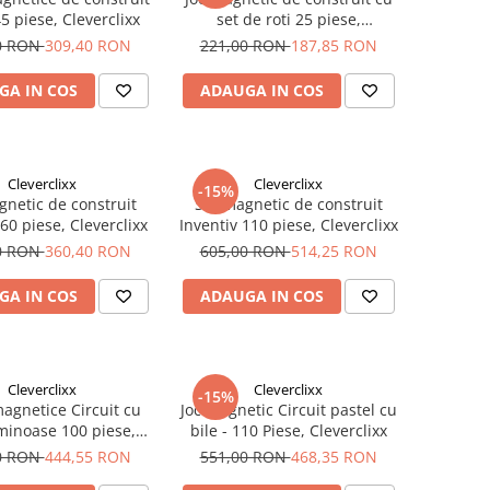
45 piese, Cleverclixx
set de roti 25 piese,
Cleverclixx
0 RON
309,40 RON
221,00 RON
187,85 RON
GA IN COS
ADAUGA IN COS
Cleverclixx
Cleverclixx
-15%
gnetic de construit
Set magnetic de construit
 60 piese, Cleverclixx
Inventiv 110 piese, Cleverclixx
0 RON
360,40 RON
605,00 RON
514,25 RON
GA IN COS
ADAUGA IN COS
Cleverclixx
Cleverclixx
-15%
magnetice Circuit cu
Joc magnetic Circuit pastel cu
uminoase 100 piese,
bile - 110 Piese, Cleverclixx
Cleverclixx
0 RON
444,55 RON
551,00 RON
468,35 RON