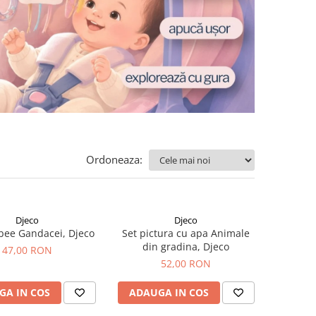
Ordoneaza:
Djeco
Djeco
sbee Gandacei, Djeco
Set pictura cu apa Animale
din gradina, Djeco
47,00 RON
52,00 RON
GA IN COS
ADAUGA IN COS