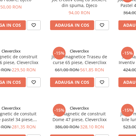
din spuma, Djeco
Pastel 
50,00 RON
94,00 RON
364,0
A IN COS
ADAUGA IN COS
ADAU
Cleverclixx
Cleverclixx
-15%
-15%
netic de construit
Jocuri magnetice Traseu de
Set ma
6 piese, Cleverclixx
curse 65 piese, Cleverclixx
Inventiv
0 RON
229,50 RON
661,00 RON
561,85 RON
424,0
A IN COS
ADAUGA IN COS
ADAU
Cleverclixx
Cleverclixx
-15%
-15%
gnetic de constuit
Set magnetic de construit
Jocuri 
pastel 34 piese,
Dome 47 piese, Cleverclixx
bile l
Cleverclixx
0 RON
281,35 RON
386,00 RON
328,10 RON
523,0