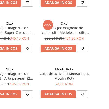
GA IN COS
ADAUGA IN COS
Clixo
Clixo
-15%
® joc magnetic de
Clixo® joc magnetic de
it - Super Curcubeu
construit - Modele cu rotite
(60 piese)
(72 piese)
0 RON
345,10 RON
508,00 RON
431,80 RON
GA IN COS
ADAUGA IN COS
Clixo
Moulin Roty
® joc magnetic de
Caiet de activitati Monstruleti,
t - Arta pe geam (24
Moulin Roty
piese)
0 RON
146,20 RON
74,00 RON
GA IN COS
ADAUGA IN COS