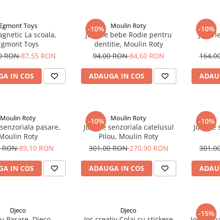
Egmont Toys
Moulin Roty
-10%
-10%
gnetic La scoala,
Jucarie bebe Rodie pentru
Jucari
Egmont Toys
dentitie, Moulin Roty
00 RON
87,55 RON
94,00 RON
84,60 RON
164,0
A IN COS
ADAUGA IN COS
ADAU
Moulin Roty
Moulin Roty
-10%
-10%
 senzoriala pasare,
Jucarie senzoriala catelusul
Jucarie 
Moulin Roty
Pilou, Moulin Roty
0 RON
89,10 RON
301,00 RON
270,90 RON
301,0
A IN COS
ADAUGA IN COS
ADAU
Djeco
Djeco
-15%
 Pasare, Djeco
Joc creativ Colaj cu stickere
Jocuri m