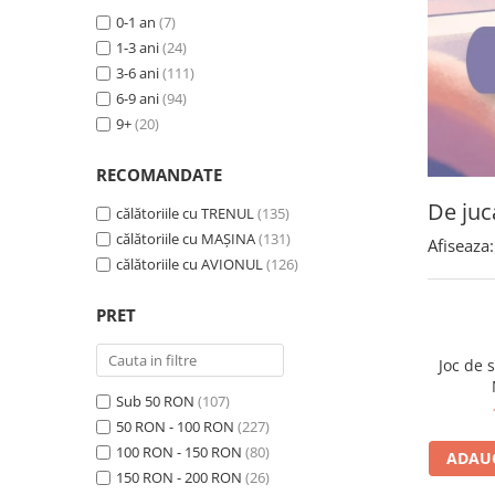
0-1 an
(7)
1-3 ani
(24)
3-6 ani
(111)
6-9 ani
(94)
9+
(20)
RECOMANDATE
De juca
călătoriile cu TRENUL
(135)
călătoriile cu MAȘINA
(131)
Afiseaza:
călătoriile cu AVIONUL
(126)
PRET
Joc de 
Sub 50 RON
(107)
50 RON - 100 RON
(227)
100 RON - 150 RON
(80)
ADAUG
150 RON - 200 RON
(26)