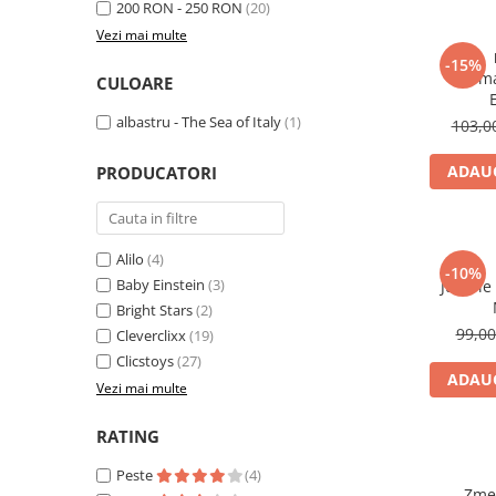
200 RON - 250 RON
(20)
Vezi mai multe
-15%
Set ma
CULOARE
albastru - The Sea of Italy
(1)
103,
ADAUG
PRODUCATORI
Alilo
(4)
-10%
Baby Einstein
(3)
Jucarie
Bright Stars
(2)
99,0
Cleverclixx
(19)
Clicstoys
(27)
ADAUG
Vezi mai multe
RATING
Peste
(4)
Zmeu