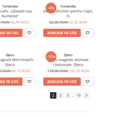
Funlandia
Funlandia
-4%
ucativ „Găsește sau
Joc de Ghicitori pentru Copii,
Numește”
3+
0 RON
56,00 RON
52,00 RON
50,00 RON
GA IN COS
ADAUGA IN COS
Djeco
Djeco
-15%
magneti Mix'n'match,
Joc cu magneti Animale
Djeco
costumate, Djeco
00 RON
86,70 RON
118,00 RON
100,30 RON
GA IN COS
ADAUGA IN COS
1
2
3
13
...