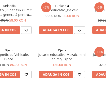
Funlandia
Funlandia
-3%
-3%
tiv „Cine? Ce? Cum?”
Joc educativ „De ce?”
Joc ed
ra generală pentru
58,00 RON
56,00 RON
copii
0 RON
58,00 RON
58,0
A IN COS
ADAUGA IN COS
ADAU
Djeco
Djeco
-15%
netic cu Vehicule,
Jucarie educativa Mozaic mini
Joc cu 
Djeco
animo, Djeco
00 RON
86,70 RON
136,00 RON
102,
A IN COS
ADAUGA IN COS
ADAU