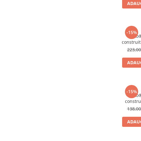
ADAUG
-15%
Clixo
construit
223,0
ADAUG
-15%
Clixo
constru
Tur
138,0
ADAUG