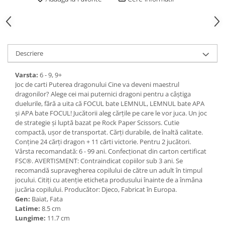
Descriere
Varsta:
6 - 9, 9+
Joc de carti Puterea dragonului Cine va deveni maestrul
dragonilor? Alege cei mai puternici dragoni pentru a câștiga
duelurile, fără a uita că FOCUL bate LEMNUL, LEMNUL bate APA
și APA bate FOCUL! Jucătorii aleg cărțile pe care le vor juca. Un joc
de strategie și luptă bazat pe Rock Paper Scissors. Cutie
compactă, ușor de transportat. Cărți durabile, de înaltă calitate.
Conţine 24 cărți dragon + 11 cărti victorie. Pentru 2 jucători.
Vârsta recomandată: 6 - 99 ani. Confecționat din carton certificat
FSC®. AVERTISMENT: Contraindicat copiilor sub 3 ani. Se
recomandă supravegherea copilului de către un adult în timpul
jocului. Citiți cu atenție eticheta produsului înainte de a înmâna
jucăria copilului. Producător: Djeco, Fabricat în Europa.
Gen:
Baiat, Fata
Latime:
8.5 cm
Lungime:
11.7 cm