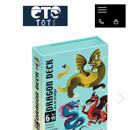
CĂRUCIOARE & SCAUNE AUTO
cărucioare YOYO
cărucioare NUNA
cărucioare U-GROW
scaune auto pentru avion
accesorii cărucioare
accesorii scaun auto
accesorii scaun avion