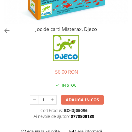
Joc de carti Misterax, Djeco
56,00 RON
IN STOC
ADAUGA IN COS
Cod Produs:
BO-DJ05096
Ai nevoie de ajutor?
0770808139
Adauga la Favorite
Cere informatii