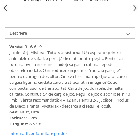
Descriere
Varsta:
3 - 6, 6 - 9
Joc de cărți Misterax Totul s-a răsturnat! Un aspirator printre
animalele de safari, o periuță de dinți printre pești... Pentru ca
totul să revină în ordine, haideți să găsim cât mai repede
obiectele ciudate. O introducere în jocurile "caută și găsește"
pentru ochi ageri de vultur. Cine va fi cel mai rapid jucător care îl
va găsi figurina ciudată care s-a strecurat în imagine? Cutie
compactă, ușor de transportat. Cărți de joc durabile, de înaltă
calitate. Conținut: 54 de cărți de joc. Reguli de joc disponibile în 10
limbi. Vârsta recomandată: 4 – 12 ani. Pentru 2-5 jucători. Produs
de Djeco, Franța. Mysterax - descarca aici regulile jocului
Gen:
Baiat, Fata
Latime:
12 cm
Lungime:
8.5 cm
Informatii conformitate produs