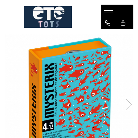
CĂRUCIOARE & SCAUNE AUTO
cărucioare YOYO
cărucioare NUNA
cărucioare U-GROW
scaune auto pentru avion
accesorii cărucioare
accesorii scaun auto
accesorii scaun avion