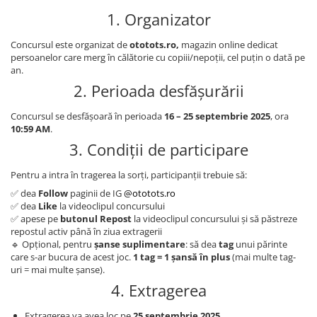
1. Organizator
Concursul este organizat de
o
totots.ro
,
magazin online dedicat
persoanelor care merg în călătorie cu copiii/nepoții, cel puțin o dată pe
an.
2. Perioada desfășurării
Concursul se desfășoară în perioada
16 – 25 septembrie 2025
, ora
10:59 AM
.
3. Condiții de participare
Pentru a intra în tragerea la sorți, participanții trebuie să:
✅ dea
Follow
paginii de IG
@ototots.ro
✅ dea
Like
la videoclipul concursului
✅ apese pe
butonul Repost
la videoclipul concursului și să păstreze
repostul activ până în ziua extragerii
🔹 Opțional, pentru
șanse suplimentare
: să dea
tag
unui părinte
care s-ar bucura de acest joc.
1 tag = 1 șansă în plus
(mai multe tag-
uri = mai multe șanse).
4. Extragerea
Extragerea va avea loc pe
25 septembrie 2025
.