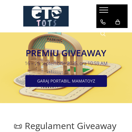
CĂRUCIOARE & SCAUNE AUTO
cărucioare YOYO
cărucioare NUNA
PREMIU GIVEAWAY
cărucioare U-GROW
scaune auto pentru avion
16 – 25 septembrie 2025, ora 10:59 AM
accesorii cărucioare
accesorii scaun auto
GARAJ PORTABIL, MAMATOYZ
accesorii scaun avion
📜 Regulament Giveaway