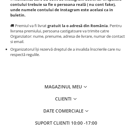
contului trebuie sa fie o persoana reală ( nu cont fake),
unde numele contului de Instagram este acelasi ca in
buletin.
🚚 Premiul va fi livrat
gratuit la o adresă din România
. Pentru
livrarea premiului, persoana castigatoare va trimite catre
Organziator: nume, prenume, adresa de livrare, numar de contact
si email.
Organizatorul își rezervă dreptul de a invalida înscrierile care nu
respectă regulile.
MAGAZINUL MEU
CLIENTI
DATE COMERCIALE
SUPORT CLIENTI
10:00 -17:00