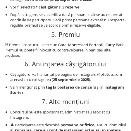
Vor fi selectați
1 câștigător
și
3 rezerve
.
După extragere, se va verifica dacă persoanele alese au respectat
condițiile de participare. Dacă prima persoană extrasă nu respectă
regulile, premiul se va acorda primei rezerve eligibile.
5. Premiu
🎁 Premiul concursului este un
Garaj Montessori Portabil - Carry Park
Premiul nu poate fi înlocuit cu contravaloarea în bani sau alte
produse.
6. Anunțarea câștigătorului
Câștigătorul va fi anunțat pe pagina de Instagram @ototots.ro, în
aceeași zi cu extragerea (
25 septembrie 2025
).
Va fi menționat prin
tag la postarea de concurs
și în
Instagram
Stories
.
7. Alte mențiuni
Concursul nu este sponsorizat, administrat sau asociat cu
Instagram.
👤 Participarea este deschisă
persoanelor fizice, 18+
, cu domiciliul
în
România, care au cont de instagram activ, iar in spatele