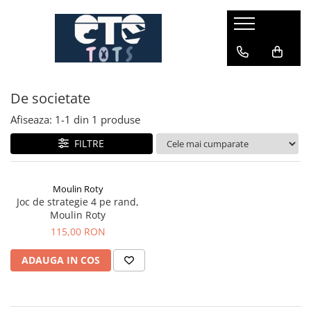
CĂRUCIOARE & SCAUNE AUTO
cărucioare YOYO
De societate
cărucioare NUNA
cărucioare U-GROW
Afiseaza:
1-
1
din
1
produse
scaune auto pentru avion
FILTRE
accesorii cărucioare
accesorii scaun auto
Moulin Roty
Joc de strategie 4 pe rand,
accesorii scaun avion
Moulin Roty
115,00 RON
ADAUGA IN COS