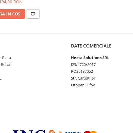
194,00 RON
A IN COS
DATE COMERCIALE
 Plata
Hecta Solutions SRL
e Retur
J23/4720/2017
RO35137052
L
Str. Carpatilor
Otopeni, Ilfov