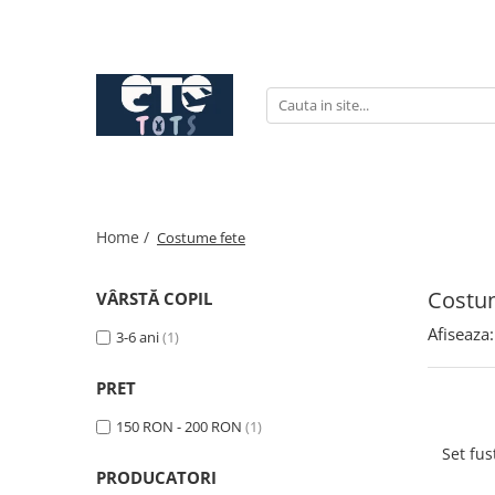
CĂRUCIOARE & SCAUNE AUTO
cărucioare YOYO
cărucioare NUNA
cărucioare U-GROW
scaune auto pentru avion
Home /
Costume fete
accesorii cărucioare
accesorii scaun auto
Costu
VÂRSTĂ COPIL
accesorii scaun avion
Afiseaza:
3-6 ani
(1)
PRET
150 RON - 200 RON
(1)
Set fus
PRODUCATORI