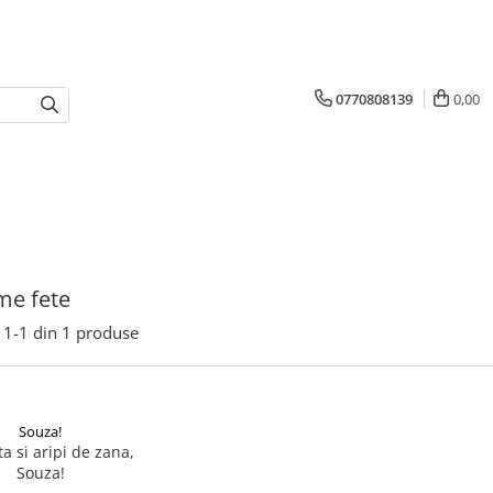
0770808139
0,00
me fete
1-
1
din
1
produse
Souza!
ta si aripi de zana,
Souza!