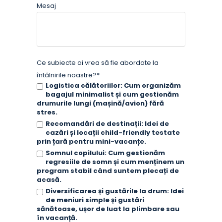
Mesaj
Ce subiecte ai vrea să fie abordate la
întâlnirile noastre?*
Logistica călătoriilor: Cum organizăm
bagajul minimalist și cum gestionăm
drumurile lungi (mașină/avion) fără
stres.
Recomandări de destinații: Idei de
cazări și locații child-friendly testate
prin țară pentru mini-vacanțe.
Somnul copilului: Cum gestionăm
regresiile de somn și cum menținem un
program stabil când suntem plecați de
acasă.
Diversificarea și gustările la drum: Idei
de meniuri simple și gustări
sănătoase, ușor de luat la plimbare sau
în vacanță.