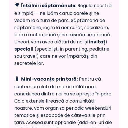
🌳
Întâlniri săptămânale:
Regula noastră
e simplă — ne luăm cărucioarele și ne
vedem la o tură de parc. Săptămână de
săptămână, ieșim la aer curat, socializăm,
bem o cafea bună și ne mișcăm împreună.
Uneori, vom avea alături de noi și
invitați
speciali
(specialiști în parenting, pediatrie
sau travel) care ne vor împărtăși din
secretele lor.
🧳
Mini-vacanțe prin țară:
Pentru că
suntem un club de mame călătoare,
conexiunea dintre noi nu se oprește în parc.
Ca o extensie firească a comunității
noastre, vom organiza periodic weekenduri
tematice și escapade de câteva zile prin
țară. Acesea sunt opționale (add-on-uri ale