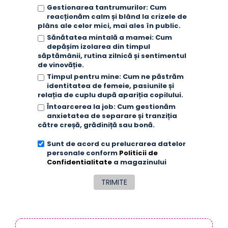
Gestionarea tantrumurilor: Cum
reacționăm calm și blând la crizele de
plâns ale celor mici, mai ales în public.
Sănătatea mintală a mamei: Cum
depășim izolarea din timpul
săptămânii, rutina zilnică și sentimentul
de vinovăție.
Timpul pentru mine: Cum ne păstrăm
identitatea de femeie, pasiunile și
relația de cuplu după apariția copilului.
Întoarcerea la job: Cum gestionăm
anxietatea de separare și tranziția
către creșă, grădiniță sau bonă.
Sunt de acord cu prelucrarea datelor
personale conform
Politicii de
Confidentialitate
a magazinului
TRIMITE