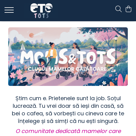
CĂRUCIOARE & SCAUNE AUTO
cărucioare YOYO
cărucioare NUNA
cărucioare U-GROW
scaune auto pentru avion
accesorii cărucioare
accesorii scaun auto
accesorii scaun avion
Știm cum e. Prietenele sunt la job. Soțul
lucrează. Tu vrei doar să ieși din casă, să
bei o cafea, să vorbești cu cineva care te
înțelege și să simți că nu ești singură.
O comunitate dedicată mamelor care