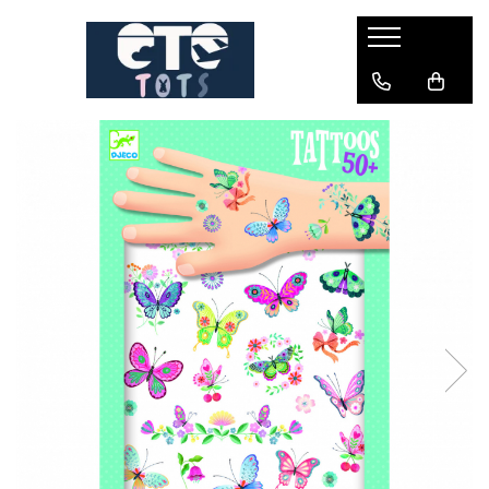
CĂRUCIOARE & SCAUNE AUTO
cărucioare YOYO
cărucioare NUNA
cărucioare U-GROW
scaune auto pentru avion
accesorii cărucioare
accesorii scaun auto
accesorii scaun avion