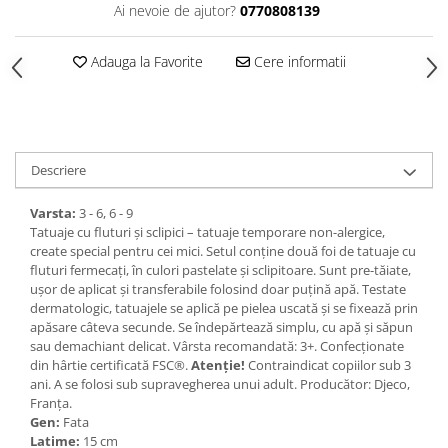
Ai nevoie de ajutor?
0770808139
Adauga la Favorite
Cere informatii
Descriere
Varsta:
3 - 6, 6 - 9
Tatuaje cu fluturi și sclipici – tatuaje temporare non-alergice,
create special pentru cei mici. Setul conține două foi de tatuaje cu
fluturi fermecați, în culori pastelate și sclipitoare. Sunt pre-tăiate,
ușor de aplicat și transferabile folosind doar puțină apă. Testate
dermatologic, tatuajele se aplică pe pielea uscată și se fixează prin
apăsare câteva secunde. Se îndepărtează simplu, cu apă și săpun
sau demachiant delicat. Vârsta recomandată: 3+. Confecționate
din hârtie certificată FSC®.
Atenție!
Contraindicat copiilor sub 3
ani. A se folosi sub supravegherea unui adult. Producător: Djeco,
Franța.
Gen:
Fata
Latime:
15 cm