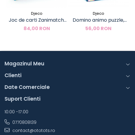
Djeco
Djeco
Joc de carti Zanimatch,
Domino animo puzzle,
Djeco
Djeco
84,00 RON
56,00 RON
Magazinul Meu
Clienti
Date Comerciale
Suport Clienti
10:00 -17:00
0770808139
contact@ototots.ro