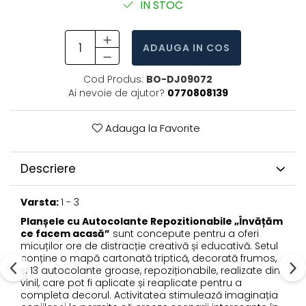
IN STOC
ADAUGA IN COS
Cod Produs:
BO-DJ09072
Ai nevoie de ajutor?
0770808139
Adauga la Favorite
Descriere
Varsta:
1 - 3
Planșele cu Autocolante Repozitionabile „Învățăm
ce facem acasă”
sunt concepute pentru a oferi
micuților ore de distracție creativă și educativă. Setul
conține o mapă cartonată triptică, decorată frumos,
și 13 autocolante groase, repoziționabile, realizate din
vinil, care pot fi aplicate și reaplicate pentru a
completa decorul. Activitatea stimulează imaginația