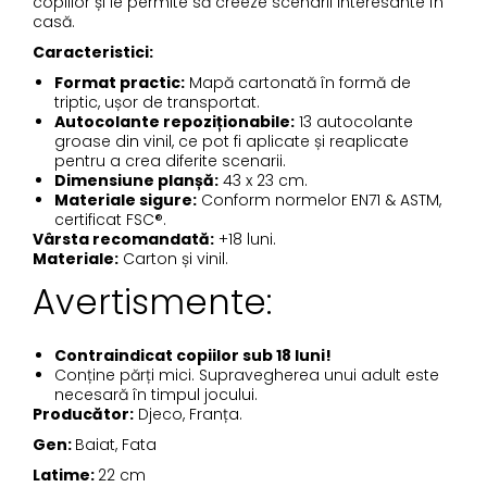
copiilor și le permite să creeze scenarii interesante în
casă.
Caracteristici:
Format practic:
Mapă cartonată în formă de
triptic, ușor de transportat.
Autocolante repoziționabile:
13 autocolante
groase din vinil, ce pot fi aplicate și reaplicate
pentru a crea diferite scenarii.
Dimensiune planșă:
43 x 23 cm.
Materiale sigure:
Conform normelor EN71 & ASTM,
certificat FSC®.
Vârsta recomandată:
+18 luni.
Materiale:
Carton și vinil.
Avertismente:
Contraindicat copiilor sub 18 luni!
Conține părți mici. Supravegherea unui adult este
necesară în timpul jocului.
Producător:
Djeco, Franța.
Gen:
Baiat, Fata
Latime:
22 cm