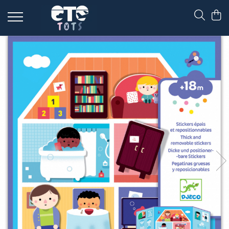
CĂRUCIOARE & SCAUNE AUTO
cărucioare YOYO
cărucioare NUNA
cărucioare U-GROW
scaune auto pentru avion
accesorii cărucioare
accesorii scaun auto
accesorii scaun avion