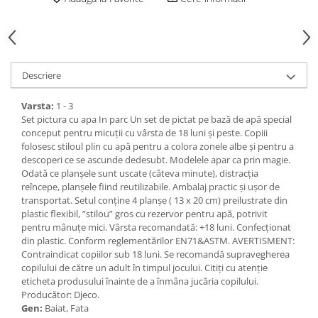
Descriere
Varsta:
1 - 3
Set pictura cu apa In parc Un set de pictat pe bază de apă special
conceput pentru micuții cu vârsta de 18 luni și peste. Copiii
folosesc stiloul plin cu apă pentru a colora zonele albe și pentru a
descoperi ce se ascunde dedesubt. Modelele apar ca prin magie.
Odată ce planșele sunt uscate (câteva minute), distracția
reîncepe, planșele fiind reutilizabile. Ambalaj practic și ușor de
transportat. Setul conține 4 planșe ( 13 x 20 cm) preilustrate din
plastic flexibil, ”stilou” gros cu rezervor pentru apă, potrivit
pentru mânuțe mici. Vârsta recomandată: +18 luni. Confecționat
din plastic. Conform reglementărilor EN71&ASTM. AVERTISMENT:
Contraindicat copiilor sub 18 luni. Se recomandă supravegherea
copilului de către un adult în timpul jocului. Citiți cu atenție
eticheta produsului înainte de a înmâna jucăria copilului.
Producător: Djeco.
Gen:
Baiat, Fata