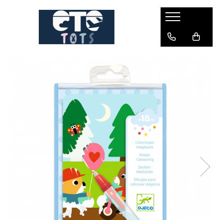
CĂRUCIOARE & SCAUNE AUTO
cărucioare YOYO
cărucioare NUNA
cărucioare U-GROW
scaune auto pentru avion
accesorii cărucioare
accesorii scaun auto
accesorii scaun avion