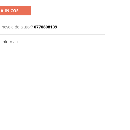
A IN COS
i nevoie de ajutor?
0770808139
informatii