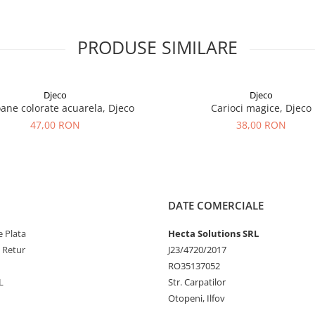
PRODUSE SIMILARE
Djeco
Djeco
oane colorate acuarela, Djeco
Carioci magice, Djeco
47,00 RON
38,00 RON
DATE COMERCIALE
 Plata
Hecta Solutions SRL
e Retur
J23/4720/2017
RO35137052
L
Str. Carpatilor
Otopeni, Ilfov