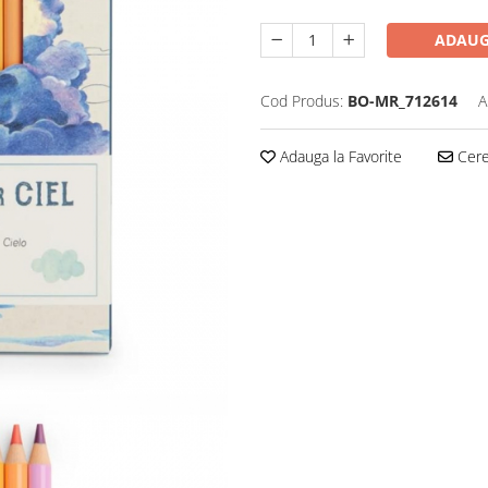
ADAUG
Cod Produs:
BO-MR_712614
A
Adauga la Favorite
Cere 