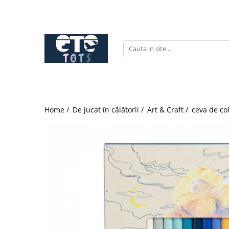
CĂRUCIOARE & SCAUNE AUTO
cărucioare YOYO
cărucioare NUNA
cărucioare U-GROW
scaune auto pentru avion
Home /
De jucat în călătorii /
Art & Craft /
ceva de col
accesorii cărucioare
accesorii scaun auto
accesorii scaun avion