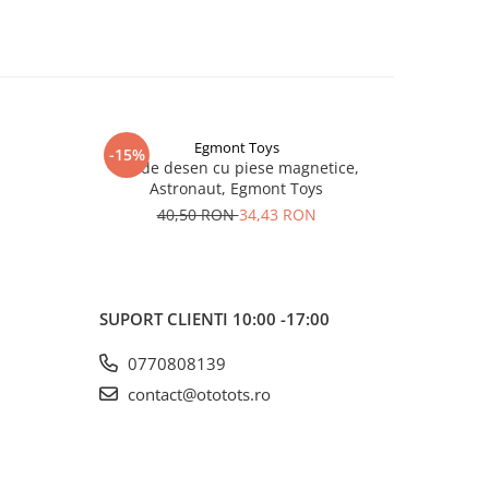
Egmont Toys
-15%
Set de desen cu piese magnetice,
Carioci l
Astronaut, Egmont Toys
40,50 RON
34,43 RON
SUPORT CLIENTI
10:00 -17:00
0770808139
contact@ototots.ro