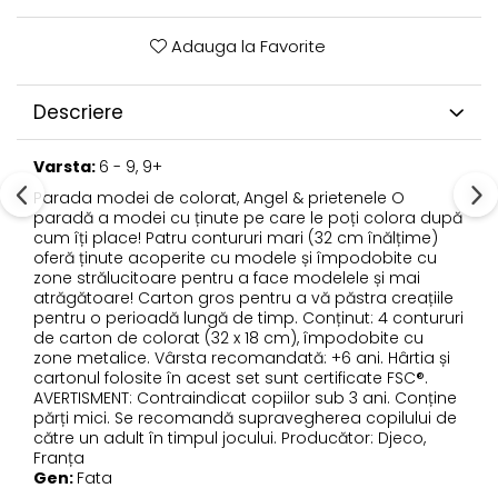
Adauga la Favorite
Descriere
Varsta:
6 - 9, 9+
Parada modei de colorat, Angel & prietenele O
paradă a modei cu ținute pe care le poți colora după
cum îți place! Patru contururi mari (32 cm înălțime)
oferă ținute acoperite cu modele și împodobite cu
zone strălucitoare pentru a face modelele și mai
atrăgătoare! Carton gros pentru a vă păstra creațiile
pentru o perioadă lungă de timp. Conținut: 4 contururi
de carton de colorat (32 x 18 cm), împodobite cu
zone metalice. Vârsta recomandată: +6 ani. Hârtia și
cartonul folosite în acest set sunt certificate FSC®.
AVERTISMENT: Contraindicat copiilor sub 3 ani. Conține
părți mici. Se recomandă supravegherea copilului de
către un adult în timpul jocului. Producător: Djeco,
Franța
Gen:
Fata