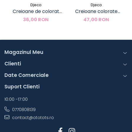
Djeco
Djeco
Creioane de colorat
Creioane colorate
duble, Djeco
acuarela, Djeco
36,00 RON
47,00 RON
Magazinul Meu
Clienti
Date Comerciale
Suport Clienti
10:00 -17:00
0770808139
contact@ototots.ro