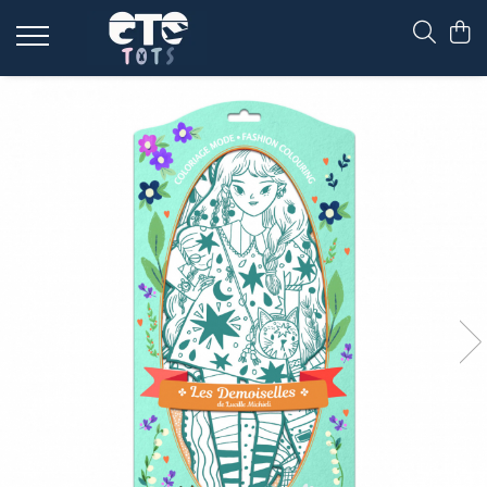
CĂRUCIOARE & SCAUNE AUTO
cărucioare YOYO
cărucioare NUNA
cărucioare U-GROW
scaune auto pentru avion
accesorii cărucioare
accesorii scaun auto
accesorii scaun avion