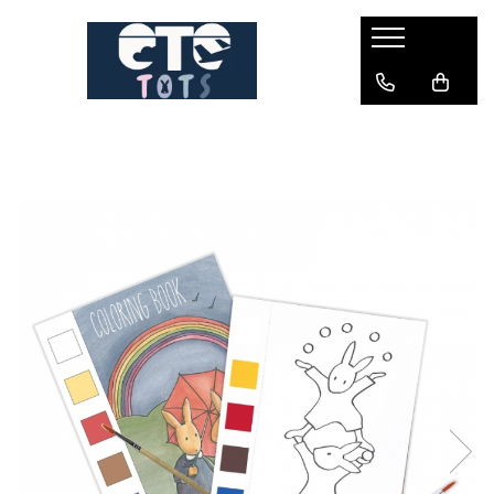
CĂRUCIOARE & SCAUNE AUTO
cărucioare YOYO
cărucioare NUNA
cărucioare U-GROW
scaune auto pentru avion
accesorii cărucioare
accesorii scaun auto
accesorii scaun avion