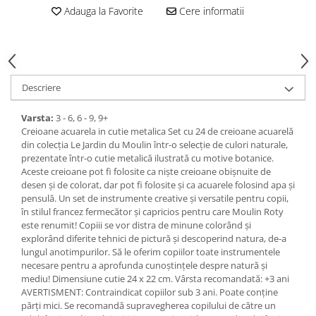
Adauga la Favorite
Cere informatii
Descriere
Varsta:
3 - 6, 6 - 9, 9+
Creioane acuarela in cutie metalica Set cu 24 de creioane acuarelă
din colecția Le Jardin du Moulin într-o selecție de culori naturale,
prezentate într-o cutie metalică ilustrată cu motive botanice.
Aceste creioane pot fi folosite ca niște creioane obișnuite de
desen și de colorat, dar pot fi folosite și ca acuarele folosind apa și
pensulă. Un set de instrumente creative și versatile pentru copii,
în stilul francez fermecător și capricios pentru care Moulin Roty
este renumit! Copiii se vor distra de minune colorând și
explorând diferite tehnici de pictură și descoperind natura, de-a
lungul anotimpurilor. Să le oferim copiilor toate instrumentele
necesare pentru a aprofunda cunoștințele despre natură și
mediu! Dimensiune cutie 24 x 22 cm. Vârsta recomandată: +3 ani
AVERTISMENT: Contraindicat copiilor sub 3 ani. Poate conține
părți mici. Se recomandă supravegherea copilului de către un