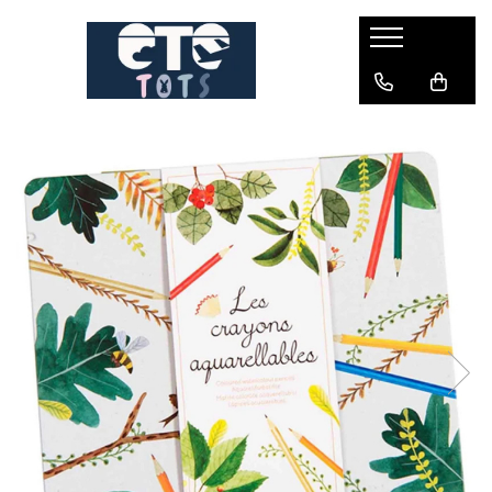
CĂRUCIOARE & SCAUNE AUTO
cărucioare YOYO
cărucioare NUNA
cărucioare U-GROW
scaune auto pentru avion
accesorii cărucioare
accesorii scaun auto
accesorii scaun avion