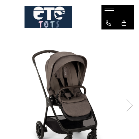
CĂRUCIOARE & SCAUNE AUTO
cărucioare YOYO
cărucioare NUNA
cărucioare U-GROW
scaune auto pentru avion
accesorii cărucioare
accesorii scaun auto
accesorii scaun avion