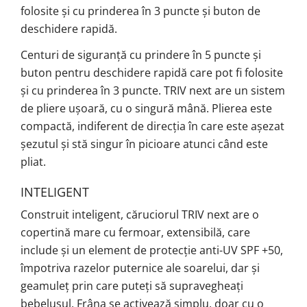
folosite și cu prinderea în 3 puncte și buton de
deschidere rapidă.
Centuri de siguranță cu prindere în 5 puncte și
buton pentru deschidere rapidă care pot fi folosite
și cu prinderea în 3 puncte. TRIV next are un sistem
de pliere ușoară, cu o singură mână. Plierea este
compactă, indiferent de direcția în care este așezat
șezutul și stă singur în picioare atunci când este
pliat.
INTELIGENT
Construit inteligent, căruciorul TRIV next are o
copertină mare cu fermoar, extensibilă, care
include și un element de protecție anti-UV SPF +50,
împotriva razelor puternice ale soarelui, dar și
geamuleț prin care puteți să supravegheați
bebelușul. Frâna se activează simplu, doar cu o