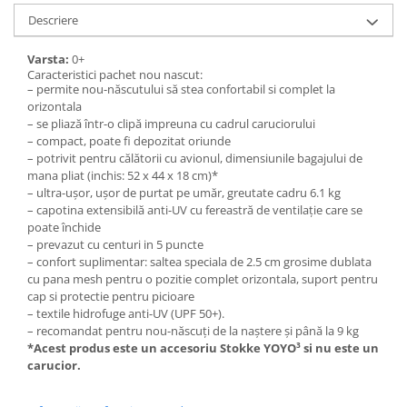
Descriere
Varsta:
0+
Caracteristici pachet nou nascut:
– permite nou-născutului să stea confortabil si complet la
orizontala
– se pliază într-o clipă impreuna cu cadrul caruciorului
– compact, poate fi depozitat oriunde
– potrivit pentru călătorii cu avionul, dimensiunile bagajului de
mana pliat (inchis: 52 x 44 x 18 cm)*
– ultra-ușor, ușor de purtat pe umăr, greutate cadru 6.1 kg
– capotina extensibilă anti-UV cu fereastră de ventilație care se
poate închide
– prevazut cu centuri in 5 puncte
– confort suplimentar: saltea speciala de 2.5 cm grosime dublata
cu pana mesh pentru o pozitie complet orizontala, suport pentru
cap si protectie pentru picioare
– textile hidrofuge anti-UV (UPF 50+).
– recomandat pentru nou-născuți de la naștere și până la 9 kg
*Acest produs este un accesoriu Stokke YOYO³ si nu este un
carucior.