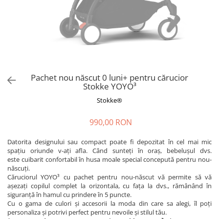
Pachet nou născut 0 luni+ pentru cărucior
Stokke YOYO³
Stokke®
990,00 RON
Datorita designului sau compact poate fi depozitat în cel mai mic
spațiu oriunde v-ați afla. Când sunteți în oraș, bebelușul dvs.
este cuibarit confortabil în husa moale special concepută pentru nou-
născuți.
Căruciorul YOYO³ cu pachet pentru nou-născut vă permite să vă
așezați copilul complet la orizontala, cu fața la dvs., rămânând în
siguranță în hamul cu prindere în 5 puncte.
Cu o gama de culori și accesorii la moda din care sa alegi, îl poți
personaliza și potrivi perfect pentru nevoile și stilul tău.