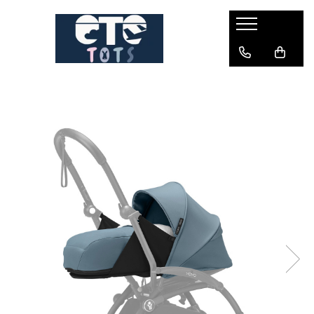
CĂRUCIOARE & SCAUNE AUTO
cărucioare YOYO
cărucioare NUNA
cărucioare U-GROW
scaune auto pentru avion
accesorii cărucioare
accesorii scaun auto
accesorii scaun avion