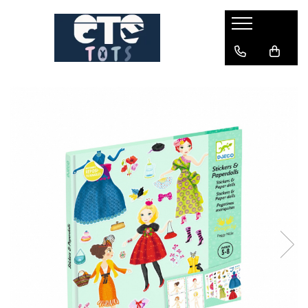
CĂRUCIOARE & SCAUNE AUTO
cărucioare YOYO
cărucioare NUNA
cărucioare U-GROW
scaune auto pentru avion
accesorii cărucioare
accesorii scaun auto
accesorii scaun avion