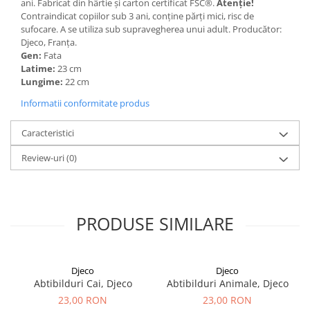
ani. Fabricat din hârtie și carton certificat FSC®.
Atenție!
Contraindicat copiilor sub 3 ani, conține părți mici, risc de
sufocare. A se utiliza sub supravegherea unui adult. Producător:
Djeco, Franța.
Gen:
Fata
Latime:
23 cm
Lungime:
22 cm
Informatii conformitate produs
Caracteristici
Review-uri
(0)
PRODUSE SIMILARE
Djeco
Djeco
Abtibilduri Cai, Djeco
Abtibilduri Animale, Djeco
23,00 RON
23,00 RON