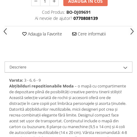
ADAUGA IN COS
Cod Produs:
BO-DJ09691
Ai nevoie de ajutor?
0770808139
Adauga la Favorite
Cere informatii
Descriere
Varsta:
3 - 6, 6 - 9
Abțibilduri repozitionabile Moda
– o mapă cu compartimente
de depozitare plină de posibilități creative pentru tinerii stiliști!
Această selecție variată de rochii și accesorii oferă ore de
distracție în care copiii pot îmbrăca personajele și asorta ținutele.
Datorită abțibildurilor reutilizabile, micii designeri pot crea și
recrea combinații elegante fără limite. Designul compact face
acest set ușor de transportat. Conținutul include o mapă din
carton cu buzunare, 8 planșe cu manechine (9,5 x 14 cm) și 4 coli
de autocolante reutilizabile (14 x 20 cm). Vârsta recomandată: 4-8