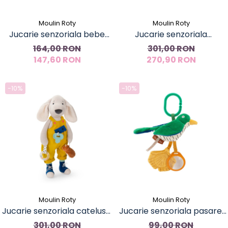
Moulin Roty
Moulin Roty
Jucarie senzoriala bebe
Jucarie senzoriala
Lebada cu activitati, Moulin
Testoasa, Moulin Roty
164,00 RON
301,00 RON
147,60 RON
Roty
270,90 RON
-10%
-10%
Moulin Roty
Moulin Roty
Jucarie senzoriala catelusul
Jucarie senzoriala pasare,
Pilou, Moulin Roty
Moulin Roty
301,00 RON
99,00 RON