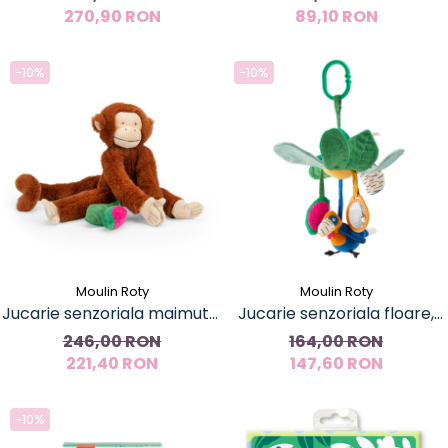
270,90 RON
89,10 RON
-10%
-10%
Moulin Roty
Moulin Roty
Jucarie senzoriala maimuta,
Jucarie senzoriala floare,
Moulin Roty
Moulin Roty
246,00 RON
164,00 RON
221,40 RON
147,60 RON
-10%