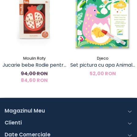
Moulin Roty
Djeco
Jucarie bebe Rodie pentru
Set pictura cu apa Animale
dentitie, Moulin Roty
din gradina, Djeco
94,00 RON
52,00 RON
84,60 RON
Magazinul Meu
Clienti
Date Comerciale