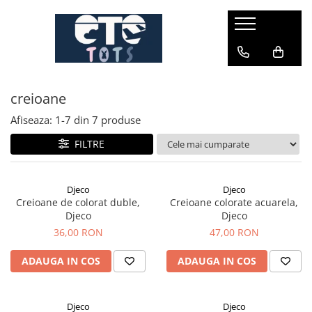
CĂRUCIOARE & SCAUNE AUTO
cărucioare YOYO
creioane
cărucioare NUNA
cărucioare U-GROW
Afiseaza:
1-
7
din
7
produse
scaune auto pentru avion
FILTRE
accesorii cărucioare
accesorii scaun auto
Djeco
Djeco
Creioane de colorat duble,
Creioane colorate acuarela,
accesorii scaun avion
Djeco
Djeco
36,00 RON
47,00 RON
ADAUGA IN COS
ADAUGA IN COS
Djeco
Djeco